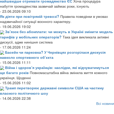
найшвидше отримати громадянство ЄС
Хоча процедура
набуття громадянства зазвичай займає роки, існують
- 23.06.2026 09:10
Як діяти при повітряній тревозі?
Правила поведінки в умовах
надзвичайної ситуації воєнного характеру.
- 19.06.2026 19:02
Зв’язок без абонплати: чи можуть в Україні змінити модель
тарифів у мобільних операторів?
Така ідея викликала активні
дискусії, адже нинішня система
- 17.06.2026 11:24
Басейн чи парковка? У Чернівцях розгорілася дискусія
навколо спортивного об’єкта
- 15.06.2026 11:11
Війна і здоров’я українців: наслідки, які відчуватимуться
ще багато років
Повномасштабна війна змінила життя кожного
українця. Щоденні
- 15.06.2026 11:02
Трамп перетворює державні символи США на частину
власного політичного шоу
- 14.06.2026 22:38
Всі новини