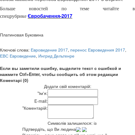
Больше новостей по теме читайте в
Євробачення-2017
спецрубрике
Платиновая Буковина
Ключові слова:
Евровидение 2017
,
перенос Евровидения 2017
,
ЕВС Евровидение
,
Ингрид Дельтенре
Если вы заметили ошибку, выделите текст с ошибкой и
нажмите Ctrl+Enter, чтобы сообщить об этом редакции
Коментарі (0)
Додати свій коментарій:
*
Ім'я:
E-mail:
*
Коментарій:
Символів залишилося:
із
Підтвердіть, що Ви людина
Відповідь - одне слово на тій же мові, що й