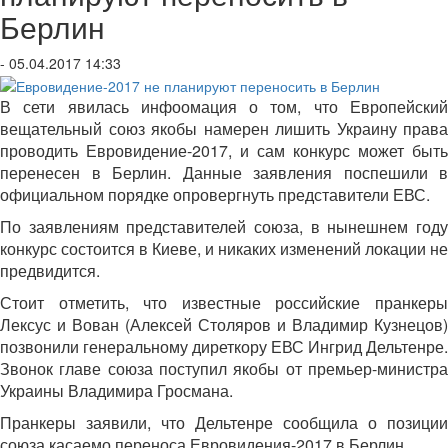
Берлин
- 05.04.2017 14:33
В сети явилась инфоомация о том, что Европейский
вещательный союз якобы намерен лишить Украину права
проводить Евровидение-2017, и сам конкурс может быть
перенесен в Берлин. Данные заявления поспешили в
официальном порядке опровергнуть представители ЕВС.
По заявлениям представителей союза, в нынешнем году
конкурс состоится в Киеве, и никаких изменений локации не
предвидится.
Стоит отметить, что известные российские пранкеры
Лексус и Вован (Алексей Столяров и Владимир Кузнецов)
позвонили генеральному диреткору ЕВС Ингрид Дельтенре.
Звонок главе союза поступил якобы от премьер-министра
Украины Владимира Гросмана.
Пранкеры заявили, что Дельтенре сообщила о позиции
союза касаемо переноса Евровидения-2017 в Берлин.