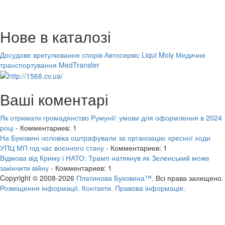
Нове в каталозі
Досудове врегулювання спорів
Автосервіс Liqui Moly
Медичне
транспортування MedTransfer
Ваші коментарі
Як отримати громадянство Румунії: умови для оформлення в 2024
році
- Комментариев: 1
На Буковині чоловіка оштрафували за організацію хресної ходи
УПЦ МП під час воєнного стану
- Комментариев: 1
Відмова від Криму і НАТО: Трамп натякнув як Зеленський може
закінчити війну
- Комментариев: 1
Copyright © 2008-2026
Платинова Буковина™.
Всі права захищено.
Розміщення інформації.
Контакти.
Правова інформація.