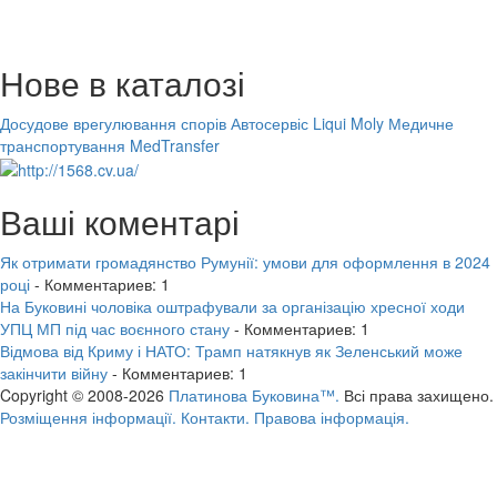
Нове в каталозі
Досудове врегулювання спорів
Автосервіс Liqui Moly
Медичне
транспортування MedTransfer
Ваші коментарі
Як отримати громадянство Румунії: умови для оформлення в 2024
році
- Комментариев: 1
На Буковині чоловіка оштрафували за організацію хресної ходи
УПЦ МП під час воєнного стану
- Комментариев: 1
Відмова від Криму і НАТО: Трамп натякнув як Зеленський може
закінчити війну
- Комментариев: 1
Copyright © 2008-2026
Платинова Буковина™.
Всі права захищено.
Розміщення інформації.
Контакти.
Правова інформація.