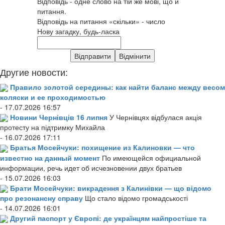
Відповідь - одне слово на тій же мові, що й
питання.
Відповідь на питання «скільки» - число
Нову загадку, будь-ласка
Другие новости:
Правило золотой середины: как найти баланс между весом
коляски и ее проходимостью
- 17.07.2026 16:57
Новини Чернівців 16 липня
У Чернівцях відбулася акція
протесту на підтримку Михайла
- 16.07.2026 17:11
Братья Мосейчуки: похищение из Калиновки — что
известно на данный момент
По имеющейся официальной
информации, речь идет об исчезновении двух братьев
- 15.07.2026 16:03
Брати Мосейчуки: викрадення з Калинівки — що відомо
про резонансну справу
Що стало відомо громадськості
- 14.07.2026 16:01
Другий паспорт у Європі: де українцям найпростіше та