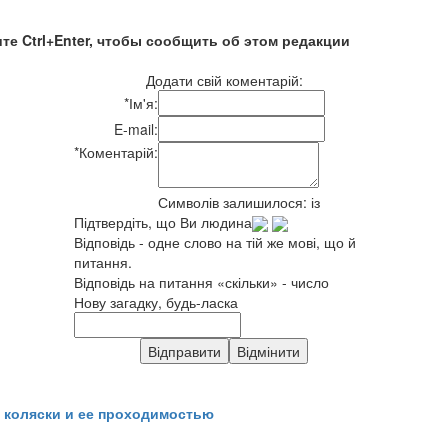
те Ctrl+Enter, чтобы сообщить об этом редакции
Додати свій коментарій:
*
Ім'я:
E-mail:
*
Коментарій:
Символів залишилося:
із
Підтвердіть, що Ви людина
Відповідь - одне слово на тій же мові, що й
питання.
Відповідь на питання «скільки» - число
Нову загадку, будь-ласка
 коляски и ее проходимостью