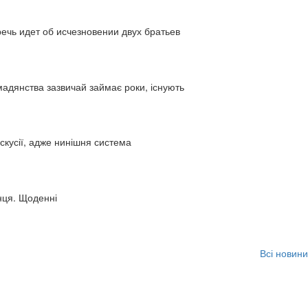
ь идет об исчезновении двух братьев
адянства зазвичай займає роки, існують
искусії, адже нинішня система
нця. Щоденні
Всі новини