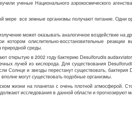
звучили ученые Национального аэрокосмического агенст
иной мере все земные организмы получают питание. Одни 
 излучение может оказывать аналогичное воздействие на др
ри котором олислительно-восстановительные реакции в
з природной среды.
т открытую в 2002 году бактерию Desulforudis audaxviator
ечных лучей из кислорода. Для существования Desulforudi
сли Солнце и звезды перестанут существовать, бактерия De
х вполне могут существовать подобные организмы.
ском жизни на планетах с очень плотной атмосферой. Сто
одолжают исследования в данной области и прогнозируют 