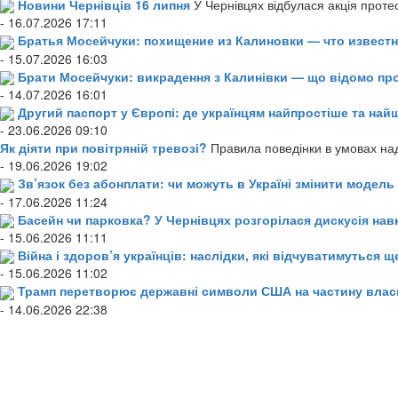
Новини Чернівців 16 липня
У Чернівцях відбулася акція проте
- 16.07.2026 17:11
Братья Мосейчуки: похищение из Калиновки — что извест
- 15.07.2026 16:03
Брати Мосейчуки: викрадення з Калинівки — що відомо пр
- 14.07.2026 16:01
Другий паспорт у Європі: де українцям найпростіше та н
- 23.06.2026 09:10
Як діяти при повітряній тревозі?
Правила поведінки в умовах над
- 19.06.2026 19:02
Зв’язок без абонплати: чи можуть в Україні змінити модел
- 17.06.2026 11:24
Басейн чи парковка? У Чернівцях розгорілася дискусія нав
- 15.06.2026 11:11
Війна і здоров’я українців: наслідки, які відчуватимуться щ
- 15.06.2026 11:02
Трамп перетворює державні символи США на частину влас
- 14.06.2026 22:38