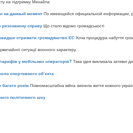
сту на підтримку Михайла
но на данный момент
По имеющейся официальной информации, реч
о резонансну справу
Що стало відомо громадськості
айшвидше отримати громадянство ЄС
Хоча процедура набуття гром
звичайної ситуації воєнного характеру.
ь тарифів у мобільних операторів?
Така ідея викликала активні д
коло спортивного об’єкта
е багато років
Повномасштабна війна змінила життя кожного украї
ного політичного шоу