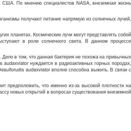
ва США. По мнению специалистов NASA, внеземная жизнь
организмы получают питание напрямую из солнечных лучей,
угих планетах. Космические лучи могут представлять собой
ыступают в роли солнечного света. В данном процессе
. Дело в том, что данная бактерия не похожа на привычных
s audaxviator нуждается в радиоактивных горных породах,
sulforudis audaxviator вполне способна выжить. В связи с
ит предположить, что именно из-за высокой плотности на
массу новых открытий в вопросах существования внеземной