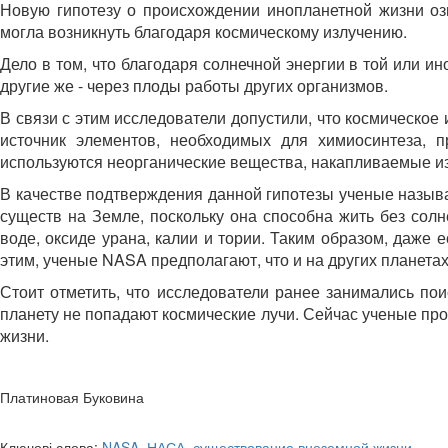
Новую гипотезу о происхождении инопланетной жизни о
могла возникнуть благодаря космическому излучению.
Дело в том, что благодаря солнечной энергии в той или 
другие же - через плоды работы других организмов.
В связи с этим исследователи допустили, что космическое
источник элементов, необходимых для химиосинтеза, п
используются неорганические вещества, накапливаемые и
В качестве подтверждения данной гипотезы ученые называю
существ на Земле, поскольку она способна жить без солн
воде, оксиде урана, калии и тории. Таким образом, даже е
этим, ученые NASA предполагают, что и на других планета
Стоит отметить, что исследователи ранее занимались пои
планету не попадают космические лучи. Сейчас ученые пр
жизни.
Платиновая Буковина
Ключові слова:
NASA
,
НАСА
,
существование внеземной жизни