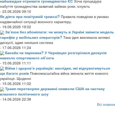
найшвидше отримати громадянство ЄС
Хоча процедура
набуття громадянства зазвичай займає роки, існують
- 23.06.2026 09:10
Як діяти при повітряній тревозі?
Правила поведінки в умовах
надзвичайної ситуації воєнного характеру.
- 19.06.2026 19:02
Зв’язок без абонплати: чи можуть в Україні змінити модель
тарифів у мобільних операторів?
Така ідея викликала активні
дискусії, адже нинішня система
- 17.06.2026 11:24
Басейн чи парковка? У Чернівцях розгорілася дискусія
навколо спортивного об’єкта
- 15.06.2026 11:11
Війна і здоров’я українців: наслідки, які відчуватимуться
ще багато років
Повномасштабна війна змінила життя кожного
українця. Щоденні
- 15.06.2026 11:02
Трамп перетворює державні символи США на частину
власного політичного шоу
- 14.06.2026 22:38
Всі новини