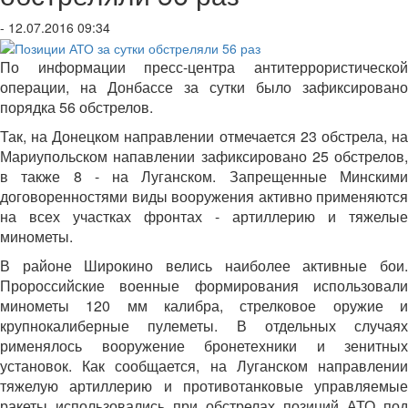
- 12.07.2016 09:34
По информации пресс-центра антитеррористической
операции, на Донбассе за сутки было зафиксировано
порядка 56 обстрелов.
Так, на Донецком направлении отмечается 23 обстрела, на
Мариупольском напавлении зафиксировано 25 обстрелов,
в также 8 - на Луганском. Запрещенные Минскими
договоренностями виды вооружения активно применяются
на всех участках фронтах - артиллерию и тяжелые
минометы.
В районе Широкино велись наиболее активные бои.
Пророссийские военные формирования использовали
минометы 120 мм калибра, стрелковое оружие и
крупнокалиберные пулеметы. В отдельных случаях
рименялось вооружение бронетехники и зенитных
установок. Как сообщается, на Луганском направлении
тяжелую артиллерию и противотанковые управляемые
ракеты использовались при обстрелах позиций АТО под