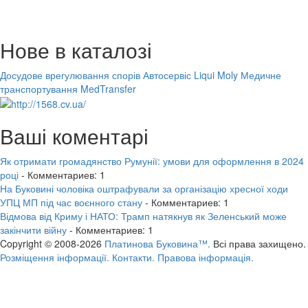
Нове в каталозі
Досудове врегулювання спорів
Автосервіс Liqui Moly
Медичне
транспортування MedTransfer
Ваші коментарі
Як отримати громадянство Румунії: умови для оформлення в 2024
році
- Комментариев: 1
На Буковині чоловіка оштрафували за організацію хресної ходи
УПЦ МП під час воєнного стану
- Комментариев: 1
Відмова від Криму і НАТО: Трамп натякнув як Зеленський може
закінчити війну
- Комментариев: 1
Copyright © 2008-2026
Платинова Буковина™.
Всі права захищено.
Розміщення інформації.
Контакти.
Правова інформація.