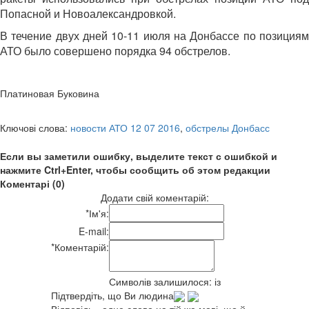
Попасной и Новоалександровкой.
В течение двух дней 10-11 июля на Донбассе по позициям
АТО было совершено порядка 94 обстрелов.
Платиновая Буковина
Ключові слова:
новости АТО 12 07 2016
,
обстрелы Донбасс
Если вы заметили ошибку, выделите текст с ошибкой и
нажмите Ctrl+Enter, чтобы сообщить об этом редакции
Коментарі (0)
Додати свій коментарій:
*
Ім'я:
E-mail:
*
Коментарій:
Символів залишилося:
із
Підтвердіть, що Ви людина
Відповідь - одне слово на тій же мові, що й