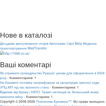
Нове в каталозі
Досудове врегулювання спорів
Автосервіс Liqui Moly
Медичне
транспортування MedTransfer
Ваші коментарі
Як отримати громадянство Румунії: умови для оформлення в 2024
році
- Комментариев: 1
На Буковині чоловіка оштрафували за організацію хресної ходи
УПЦ МП під час воєнного стану
- Комментариев: 1
Відмова від Криму і НАТО: Трамп натякнув як Зеленський може
закінчити війну
- Комментариев: 1
Copyright © 2008-2026
Платинова Буковина™.
Всі права захищено.
Розміщення інформації.
Контакти.
Правова інформація.