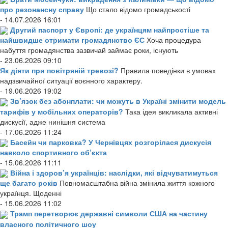
про резонансну справу
Що стало відомо громадськості
- 14.07.2026 16:01
Другий паспорт у Європі: де українцям найпростіше та
найшвидше отримати громадянство ЄС
Хоча процедура
набуття громадянства зазвичай займає роки, існують
- 23.06.2026 09:10
Як діяти при повітряній тревозі?
Правила поведінки в умовах
надзвичайної ситуації воєнного характеру.
- 19.06.2026 19:02
Зв’язок без абонплати: чи можуть в Україні змінити модель
тарифів у мобільних операторів?
Така ідея викликала активні
дискусії, адже нинішня система
- 17.06.2026 11:24
Басейн чи парковка? У Чернівцях розгорілася дискусія
навколо спортивного об’єкта
- 15.06.2026 11:11
Війна і здоров’я українців: наслідки, які відчуватимуться
ще багато років
Повномасштабна війна змінила життя кожного
українця. Щоденні
- 15.06.2026 11:02
Трамп перетворює державні символи США на частину
власного політичного шоу