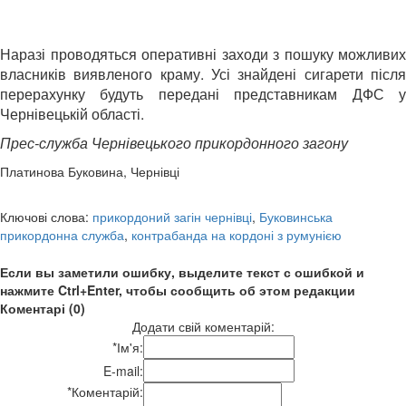
Наразі проводяться оперативні заходи з пошуку можливих
власників виявленого краму. Усі знайдені сигарети після
перерахунку будуть передані представникам ДФС у
Чернівецькій області.
Прес-служба Чернівецького прикордонного загону
Платинова Буковина, Чернівці
Ключові слова:
прикордоний загін чернівці
,
Буковинська
прикордонна служба
,
контрабанда на кордоні з румунією
Если вы заметили ошибку, выделите текст с ошибкой и
нажмите Ctrl+Enter, чтобы сообщить об этом редакции
Коментарі (0)
Додати свій коментарій:
*
Ім'я:
E-mail:
*
Коментарій: