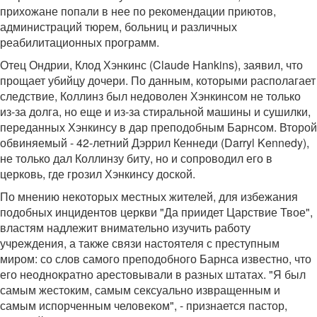
прихожане попали в нее по рекомендации приютов,
администраций тюрем, больниц и различных
реабилитационных программ.
Отец Ондрии, Клод Хэнкинс (Claude Hankins), заявил, что
прощает убийцу дочери. По данным, которыми располагает
следствие, Коллинз был недоволен Хэнкинсом не только
из-за долга, но еще и из-за стиральной машины и сушилки,
переданных Хэнкинсу в дар преподобным Барнсом. Второй
обвиняемый - 42-летний Дэррил Кеннеди (Darryl Kennedy),
не только дал Коллинзу биту, но и сопроводил его в
церковь, где грозил Хэнкинсу доской.
По мнению некоторых местных жителей, для избежания
подобных инцидентов церкви "Да приидет Царствие Твое",
властям надлежит внимательно изучить работу
учреждения, а также связи настоятеля с преступным
миром: со слов самого преподобного Барнса известно, что
его неоднократно арестовывали в разных штатах. "Я был
самым жестоким, самым сексуально извращенным и
самым испорченным человеком", - признается пастор,