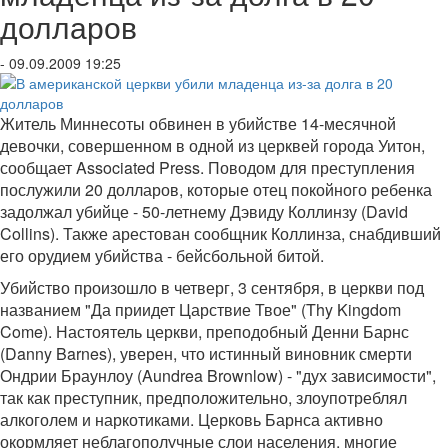
долларов
- 09.09.2009 19:25
Житель Миннесоты обвинен в убийстве 14-месячной
девочки, совершенном в одной из церквей города Уитон,
сообщает Associated Press. Поводом для преступления
послужили 20 долларов, которые отец покойного ребенка
задолжал убийце - 50-летнему Дэвиду Коллинзу (David
Collins). Также арестован сообщник Коллинза, снабдивший
его орудием убийства - бейсбольной битой.
Убийство произошло в четверг, 3 сентября, в церкви под
названием "Да приидет Царствие Твое" (Thy Kingdom
Come). Настоятель церкви, преподобный Денни Барнс
(Danny Barnes), уверен, что истинный виновник смерти
Ондрии Браунлоу (Aundrea Brownlow) - "дух зависимости",
так как преступник, предположительно, злоупотреблял
алкоголем и наркотиками. Церковь Барнса активно
окормляет неблагополучные слои населения, многие