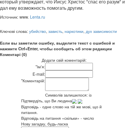
который утверждает, что Иисус Христос "спас его разум" и
дал ему возможность помогать другим.
Источник: www.
Lenta.ru
Ключові слова:
убийство
,
зависть
,
наркотики
,
дух зависимости
Если вы заметили ошибку, выделите текст с ошибкой и
нажмите Ctrl+Enter, чтобы сообщить об этом редакции
Коментарі (0)
Додати свій коментарій:
*
Ім'я:
E-mail:
*
Коментарій:
Символів залишилося:
із
Підтвердіть, що Ви людина
Відповідь - одне слово на тій же мові, що й
питання.
Відповідь на питання «скільки» - число
Нову загадку, будь-ласка