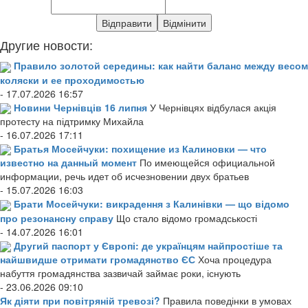
Другие новости:
Правило золотой середины: как найти баланс между весом
коляски и ее проходимостью
- 17.07.2026 16:57
Новини Чернівців 16 липня
У Чернівцях відбулася акція
протесту на підтримку Михайла
- 16.07.2026 17:11
Братья Мосейчуки: похищение из Калиновки — что
известно на данный момент
По имеющейся официальной
информации, речь идет об исчезновении двух братьев
- 15.07.2026 16:03
Брати Мосейчуки: викрадення з Калинівки — що відомо
про резонансну справу
Що стало відомо громадськості
- 14.07.2026 16:01
Другий паспорт у Європі: де українцям найпростіше та
найшвидше отримати громадянство ЄС
Хоча процедура
набуття громадянства зазвичай займає роки, існують
- 23.06.2026 09:10
Як діяти при повітряній тревозі?
Правила поведінки в умовах