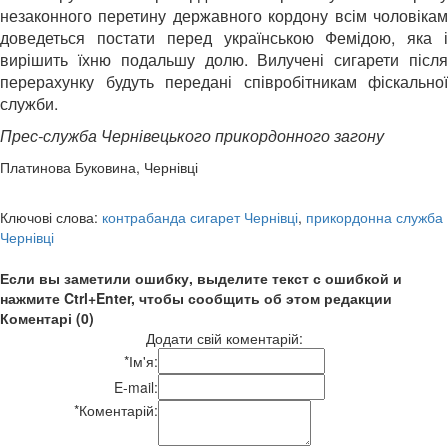
незаконного перетину державного кордону всім чоловікам
доведеться постати перед українською Фемідою, яка і
вирішить їхню подальшу долю. Вилучені сигарети після
перерахунку будуть передані співробітникам фіскальної
служби.
Прес-служба Чернівецького прикордонного загону
Платинова Буковина, Чернівці
Ключові слова:
контрабанда сигарет Чернівці
,
прикордонна служба
Чернівці
Если вы заметили ошибку, выделите текст с ошибкой и
нажмите Ctrl+Enter, чтобы сообщить об этом редакции
Коментарі (0)
Додати свій коментарій:
*
Ім'я:
E-mail:
*
Коментарій: