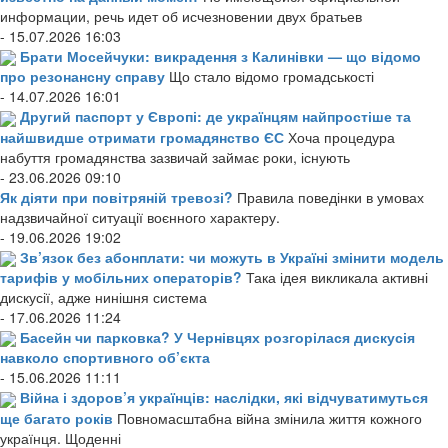
информации, речь идет об исчезновении двух братьев
- 15.07.2026 16:03
Брати Мосейчуки: викрадення з Калинівки — що відомо
про резонансну справу
Що стало відомо громадськості
- 14.07.2026 16:01
Другий паспорт у Європі: де українцям найпростіше та
найшвидше отримати громадянство ЄС
Хоча процедура
набуття громадянства зазвичай займає роки, існують
- 23.06.2026 09:10
Як діяти при повітряній тревозі?
Правила поведінки в умовах
надзвичайної ситуації воєнного характеру.
- 19.06.2026 19:02
Зв’язок без абонплати: чи можуть в Україні змінити модель
тарифів у мобільних операторів?
Така ідея викликала активні
дискусії, адже нинішня система
- 17.06.2026 11:24
Басейн чи парковка? У Чернівцях розгорілася дискусія
навколо спортивного об’єкта
- 15.06.2026 11:11
Війна і здоров’я українців: наслідки, які відчуватимуться
ще багато років
Повномасштабна війна змінила життя кожного
українця. Щоденні