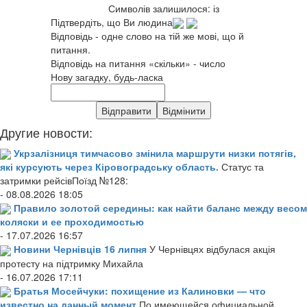
Символів залишилося:
із
Підтвердіть, що Ви людина
Відповідь - одне слово на тій же мові, що й
питання.
Відповідь на питання «скільки» - число
Нову загадку, будь-ласка
Другие новости:
Укрзалізниця тимчасово змінила маршрути низки потягів,
які курсують через Кіровоградську область.
Статус та
затримки рейсівПоїзд №128:
- 08.08.2026 18:05
Правило золотой середины: как найти баланс между весом
коляски и ее проходимостью
- 17.07.2026 16:57
Новини Чернівців 16 липня
У Чернівцях відбулася акція
протесту на підтримку Михайла
- 16.07.2026 17:11
Братья Мосейчуки: похищение из Калиновки — что
известно на данный момент
По имеющейся официальной