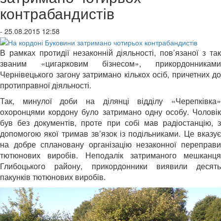
контрабандистів
- 25.08.2015 12:58
В рамках протидії незаконній діяльності, пов’язаної з так
званим «цигарковим бізнесом», прикордонниками
Чернівецького загону затримано кількох осіб, причетних до
протиправної діяльності.
Так, минулої доби на ділянці відділу «Черепківка»
охоронцями кордону було затримано одну особу. Чоловік
був без документів, проте при собі мав радіостанцію, з
допомогою якої тримав зв’язок із подільниками. Це вказує
на добре сплановану організацію незаконної переправи
тютюнових виробів. Неподалік затриманого мешканця
Глибоцького району, прикордонники виявили десять
пакунків тютюнових виробів.