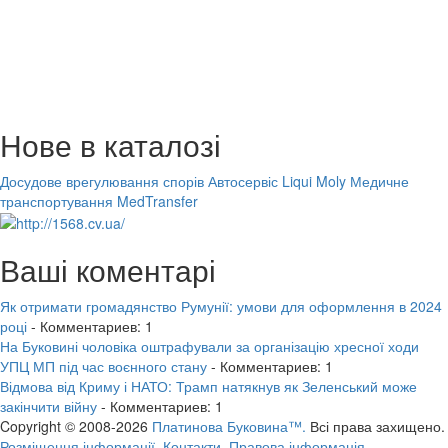
Нове в каталозі
Досудове врегулювання спорів
Автосервіс Liqui Moly
Медичне
транспортування MedTransfer
Ваші коментарі
Як отримати громадянство Румунії: умови для оформлення в 2024
році
- Комментариев: 1
На Буковині чоловіка оштрафували за організацію хресної ходи
УПЦ МП під час воєнного стану
- Комментариев: 1
Відмова від Криму і НАТО: Трамп натякнув як Зеленський може
закінчити війну
- Комментариев: 1
Copyright © 2008-2026
Платинова Буковина™.
Всі права захищено.
Розміщення інформації.
Контакти.
Правова інформація.