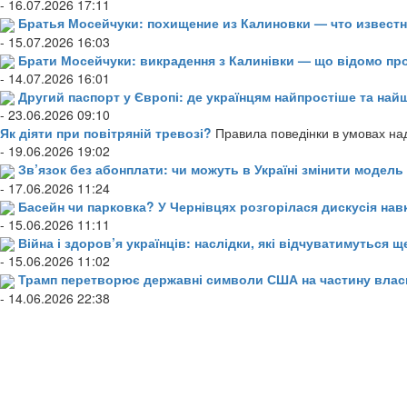
- 16.07.2026 17:11
Братья Мосейчуки: похищение из Калиновки — что извест
- 15.07.2026 16:03
Брати Мосейчуки: викрадення з Калинівки — що відомо пр
- 14.07.2026 16:01
Другий паспорт у Європі: де українцям найпростіше та н
- 23.06.2026 09:10
Як діяти при повітряній тревозі?
Правила поведінки в умовах над
- 19.06.2026 19:02
Зв’язок без абонплати: чи можуть в Україні змінити модел
- 17.06.2026 11:24
Басейн чи парковка? У Чернівцях розгорілася дискусія нав
- 15.06.2026 11:11
Війна і здоров’я українців: наслідки, які відчуватимуться щ
- 15.06.2026 11:02
Трамп перетворює державні символи США на частину влас
- 14.06.2026 22:38