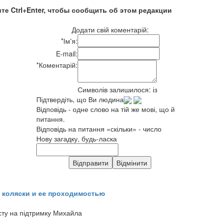
те Ctrl+Enter, чтобы сообщить об этом редакции
Додати свій коментарій:
*
Ім'я:
E-mail:
*
Коментарій:
Символів залишилося:
із
Підтвердіть, що Ви людина
Відповідь - одне слово на тій же мові, що й
питання.
Відповідь на питання «скільки» - число
Нову загадку, будь-ласка
 коляски и ее проходимостью
сту на підтримку Михайла