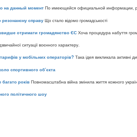
но на данный момент
По имеющейся официальной информации, реч
о резонансну справу
Що стало відомо громадськості
айшвидше отримати громадянство ЄС
Хоча процедура набуття гром
звичайної ситуації воєнного характеру.
ь тарифів у мобільних операторів?
Така ідея викликала активні д
коло спортивного об’єкта
е багато років
Повномасштабна війна змінила життя кожного украї
ного політичного шоу