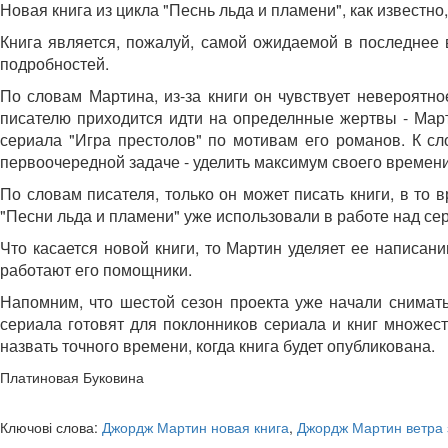
Новая книга из цикла "Песнь льда и пламени", как известн
Книга является, пожалуй, самой ожидаемой в последнее 
подробностей.
По словам Мартина, из-за книги он чувствует невероятно
писателю приходится идти на определнные жертвы - Март
сериала "Игра престолов" по мотивам его романов. К сл
первоочередной задаче - уделить максимум своего времени
По словам писателя, только он может писать книги, в то
"Песни льда и пламени" уже использовали в работе над се
Что касается новой книги, то Мартин уделяет ее написан
работают его помощники.
Напомним, что шестой сезон проекта уже начали снимать
сериала готовят для поклонников сериала и книг множест
назвать точного времени, когда книга будет опубликована.
Платиновая Буковина
Ключові слова:
Джордж Мартин новая книга
,
Джордж Мартин ветра