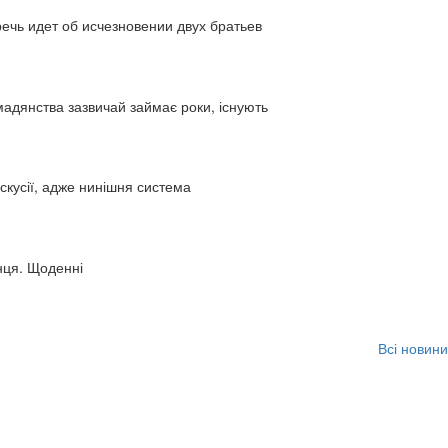
ь идет об исчезновении двух братьев
адянства зазвичай займає роки, існують
искусії, адже нинішня система
нця. Щоденні
Всі новини