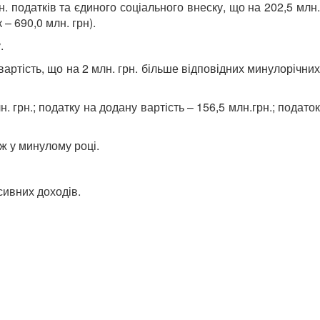
 податків та єдиного соціального внеску, що на 202,5 млн.
– 690,0 млн. грн).
.
артість, що на 2 млн. грн. більше відповідних минулорічних
рн.; податку на додану вартість – 156,5 млн.грн.; податок
іж у минулому році.
сивних доходів.