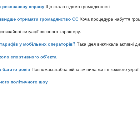
о резонансну справу
Що стало відомо громадськості
айшвидше отримати громадянство ЄС
Хоча процедура набуття гром
звичайної ситуації воєнного характеру.
ь тарифів у мобільних операторів?
Така ідея викликала активні д
коло спортивного об’єкта
е багато років
Повномасштабна війна змінила життя кожного украї
ного політичного шоу