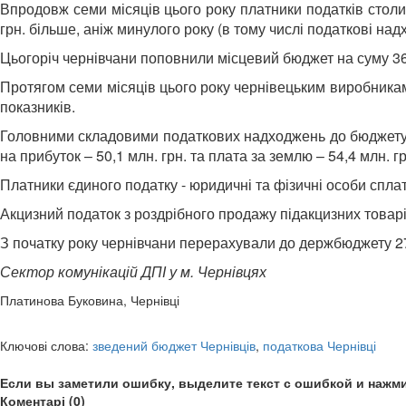
Впродовж семи місяців цього року платники податків столиц
грн. більше, аніж минулого року (в тому числі податкові над
Цьогоріч чернівчани поповнили місцевий бюджет на суму 364,
Протягом семи місяців цього року чернівецьким виробникам 
показників.
Головними складовими податкових надходжень до бюджету є н
на прибуток – 50,1 млн. грн. та плата за землю – 54,4 млн. гр
Платники єдиного податку - юридичні та фізичні особи сплати
Акцизний податок з роздрібного продажу підакцизних товарі
З початку року чернівчани перерахували до держбюджету 27,8
Сектор комунікацій ДПІ у м. Чернівцях
Платинова Буковина, Чернівці
Ключові слова:
зведений бюджет Чернівців
,
податкова Чернівці
Если вы заметили ошибку, выделите текст с ошибкой и нажми
Коментарі (0)