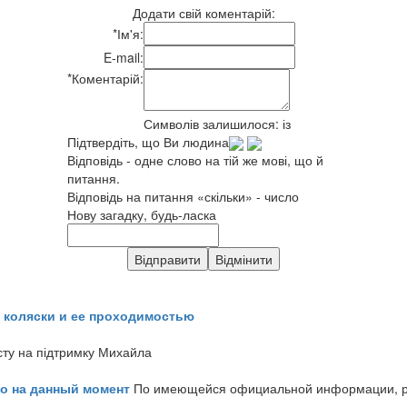
Додати свій коментарій:
*
Ім'я:
E-mail:
*
Коментарій:
Символів залишилося:
із
Підтвердіть, що Ви людина
Відповідь - одне слово на тій же мові, що й
питання.
Відповідь на питання «скільки» - число
Нову загадку, будь-ласка
 коляски и ее проходимостью
сту на підтримку Михайла
но на данный момент
По имеющейся официальной информации, реч