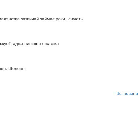
адянства зазвичай займає роки, існують
искусії, адже нинішня система
нця. Щоденні
Всі новини