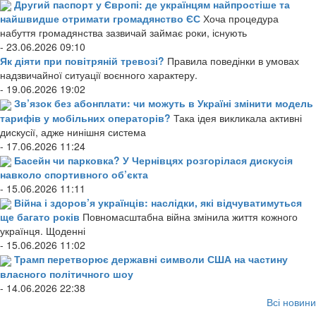
Другий паспорт у Європі: де українцям найпростіше та
найшвидше отримати громадянство ЄС
Хоча процедура
набуття громадянства зазвичай займає роки, існують
- 23.06.2026 09:10
Як діяти при повітряній тревозі?
Правила поведінки в умовах
надзвичайної ситуації воєнного характеру.
- 19.06.2026 19:02
Зв’язок без абонплати: чи можуть в Україні змінити модель
тарифів у мобільних операторів?
Така ідея викликала активні
дискусії, адже нинішня система
- 17.06.2026 11:24
Басейн чи парковка? У Чернівцях розгорілася дискусія
навколо спортивного об’єкта
- 15.06.2026 11:11
Війна і здоров’я українців: наслідки, які відчуватимуться
ще багато років
Повномасштабна війна змінила життя кожного
українця. Щоденні
- 15.06.2026 11:02
Трамп перетворює державні символи США на частину
власного політичного шоу
- 14.06.2026 22:38
Всі новини