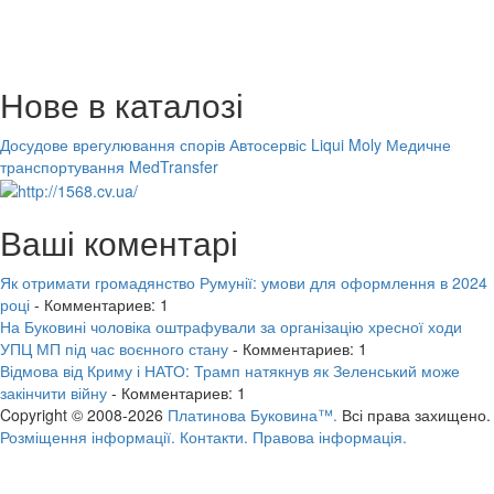
Нове в каталозі
Досудове врегулювання спорів
Автосервіс Liqui Moly
Медичне
транспортування MedTransfer
Ваші коментарі
Як отримати громадянство Румунії: умови для оформлення в 2024
році
- Комментариев: 1
На Буковині чоловіка оштрафували за організацію хресної ходи
УПЦ МП під час воєнного стану
- Комментариев: 1
Відмова від Криму і НАТО: Трамп натякнув як Зеленський може
закінчити війну
- Комментариев: 1
Copyright © 2008-2026
Платинова Буковина™.
Всі права захищено.
Розміщення інформації.
Контакти.
Правова інформація.