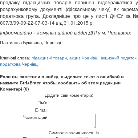
продажу підакцизних товарів повинен відображатися у
розрахунковому документі (фіскальному чеку) як окрема
податкова група. Докладніше про це у листі ДФСУ за №
807/3/99-99-22-07-03-14 від 31.01.2015 р.
Інформаційно – комунікаційний відділ ДПІ у м. Чернівцях
Платинова Буковина, Чернівці
Ключові слова:
підакцизні товари
,
акциз Чренівці
,
акцизний податок
,
податкова Чернівці
Если вы заметили ошибку, выделите текст с ошибкой и
нажмите Ctrl+Enter, чтобы сообщить об этом редакции
Коментарі (0)
Додати свій коментарій:
*
Ім'я:
E-mail:
*
Коментарій:
Символів залишилося:
із