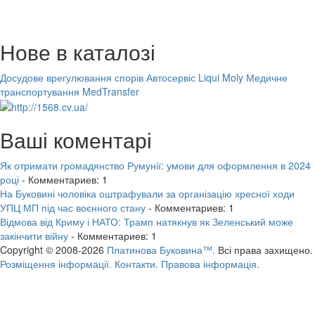
Нове в каталозі
Досудове врегулювання спорів
Автосервіс Liqui Moly
Медичне
транспортування MedTransfer
Ваші коментарі
Як отримати громадянство Румунії: умови для оформлення в 2024
році
- Комментариев: 1
На Буковині чоловіка оштрафували за організацію хресної ходи
УПЦ МП під час воєнного стану
- Комментариев: 1
Відмова від Криму і НАТО: Трамп натякнув як Зеленський може
закінчити війну
- Комментариев: 1
Copyright © 2008-2026
Платинова Буковина™.
Всі права захищено.
Розміщення інформації.
Контакти.
Правова інформація.