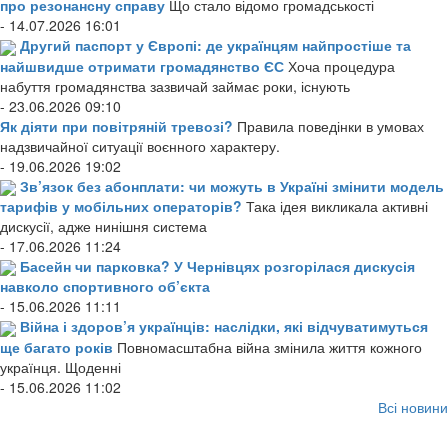
про резонансну справу
Що стало відомо громадськості
- 14.07.2026 16:01
Другий паспорт у Європі: де українцям найпростіше та
найшвидше отримати громадянство ЄС
Хоча процедура
набуття громадянства зазвичай займає роки, існують
- 23.06.2026 09:10
Як діяти при повітряній тревозі?
Правила поведінки в умовах
надзвичайної ситуації воєнного характеру.
- 19.06.2026 19:02
Зв’язок без абонплати: чи можуть в Україні змінити модель
тарифів у мобільних операторів?
Така ідея викликала активні
дискусії, адже нинішня система
- 17.06.2026 11:24
Басейн чи парковка? У Чернівцях розгорілася дискусія
навколо спортивного об’єкта
- 15.06.2026 11:11
Війна і здоров’я українців: наслідки, які відчуватимуться
ще багато років
Повномасштабна війна змінила життя кожного
українця. Щоденні
- 15.06.2026 11:02
Всі новини