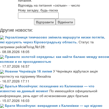
питання.
Відповідь на питання «скільки» - число
Нову загадку, будь-ласка
Другие новости:
Укрзалізниця тимчасово змінила маршрути низки потягів,
які курсують через Кіровоградську область.
Статус та
затримки рейсівПоїзд №128:
- 08.08.2026 18:05
Правило золотой середины: как найти баланс между весом
коляски и ее проходимостью
- 17.07.2026 16:57
Новини Чернівців 16 липня
У Чернівцях відбулася акція
протесту на підтримку Михайла
- 16.07.2026 17:11
Братья Мосейчуки: похищение из Калиновки — что
известно на данный момент
По имеющейся официальной
информации, речь идет об исчезновении двух братьев
- 15.07.2026 16:03
Брати Мосейчуки: викрадення з Калинівки — що відомо