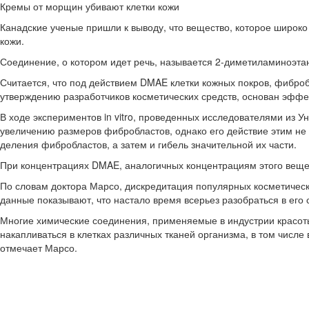
Кремы от морщин убивают клетки кожи
Канадские ученые пришли к выводу, что вещество, которое широко
кожи.
Соединение, о котором идет речь, называется 2-диметиламиноэтан
Считается, что под действием DMAE клетки кожных покров, фиброб
утверждению разработчиков косметических средств, основан эффе
В ходе экспериментов in vitro, проведенных исследователями из 
увеличению размеров фибробластов, однако его действие этим не
деления фибробластов, а затем и гибель значительной их части.
При концентрациях DMAE, аналогичных концентрациям этого вещест
По словам доктора Марсо, дискредитация популярных косметическ
данные показывают, что настало время всерьез разобраться в его с
Многие химические соединения, применяемые в индустрии красоты, 
накапливаться в клетках различных тканей организма, в том числе 
отмечает Марсо.