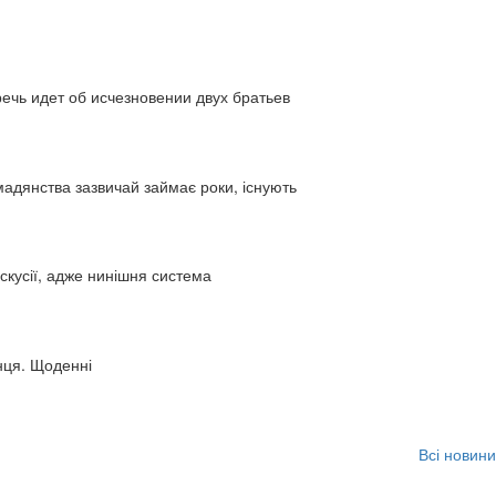
ь идет об исчезновении двух братьев
адянства зазвичай займає роки, існують
искусії, адже нинішня система
нця. Щоденні
Всі новини