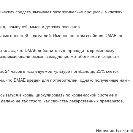
ческих средств, вызывает патологические процессы в клетках
ад, шампуней, мыла и детских лосьонов.
чных полостей – вакуолей. Именно на этом свойстве DMAE, по
яснилась, что DMAE действительно приводит к временному
 зафиксировали резкое замедление метаболизма и скорости
х 24 часов в исследуемой культуре погибало до 25% клеток.
ем, что DMAE вреден для потребителей, однако полученные нами
сываться в кровь, циркулировать по кровеносной системе и
далеко не так строго, как свойства лекарственных препаратов,
Источник: tv.ukr.net