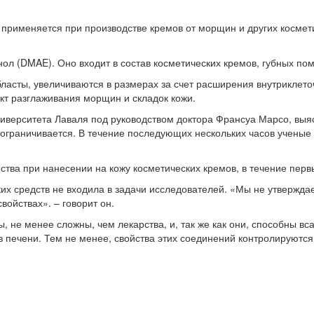
 применяется при производстве кремов от морщин и других космети
ол (DMAE). Оно входит в состав косметических кремов, губных пом
ласты, увеличиваются в размерах за счет расширения внутриклето
кт разглаживания морщин и складок кожи.
Университета Лаваля под руководством доктора Франсуа Марсо, вы
 ограничивается. В течение последующих нескольких часов ученые
ва при нанесении на кожу косметических кремов, в течение первы
их средств не входила в задачи исследователей. «Мы не утвержда
войствах». – говорит он.
не менее сложны, чем лекарства, и, так же как они, способны вса
в печени. Тем не менее, свойства этих соединений контролируются 