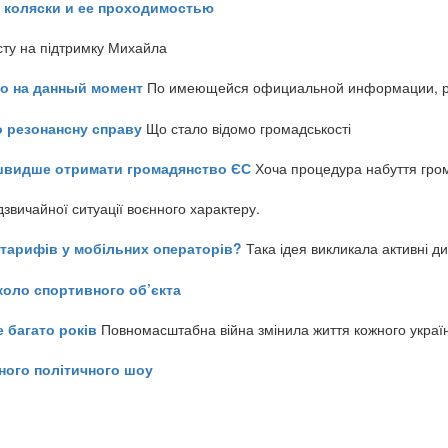
 коляски и ее проходимостью
сту на підтримку Михайла
но на данный момент
По имеющейся официальной информации, реч
о резонансну справу
Що стало відомо громадськості
айшвидше отримати громадянство ЄС
Хоча процедура набуття гром
звичайної ситуації воєнного характеру.
ь тарифів у мобільних операторів?
Така ідея викликала активні д
коло спортивного об’єкта
е багато років
Повномасштабна війна змінила життя кожного украї
ного політичного шоу