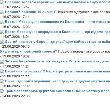
Правило золотой середины: как найти баланс между весом
- 17.07.2026 16:57
Новини Чернівців 16 липня
У Чернівцях відбулася акція проте
- 16.07.2026 17:11
Братья Мосейчуки: похищение из Калиновки — что извест
- 15.07.2026 16:03
Брати Мосейчуки: викрадення з Калинівки — що відомо пр
- 14.07.2026 16:01
Другий паспорт у Європі: де українцям найпростіше та н
- 23.06.2026 09:10
Як діяти при повітряній тревозі?
Правила поведінки в умовах над
- 19.06.2026 19:02
Зв’язок без абонплати: чи можуть в Україні змінити модел
- 17.06.2026 11:24
Басейн чи парковка? У Чернівцях розгорілася дискусія нав
- 15.06.2026 11:11
Війна і здоров’я українців: наслідки, які відчуватимуться щ
- 15.06.2026 11:02
Трамп перетворює державні символи США на частину влас
- 14.06.2026 22:38