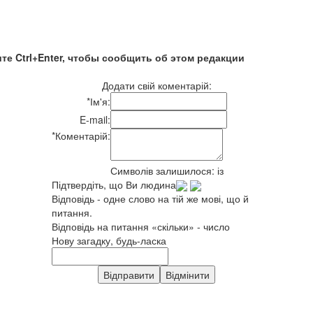
те Ctrl+Enter, чтобы сообщить об этом редакции
Додати свій коментарій:
*
Ім'я:
E-mail:
*
Коментарій:
Символів залишилося:
із
Підтвердіть, що Ви людина
Відповідь - одне слово на тій же мові, що й
питання.
Відповідь на питання «скільки» - число
Нову загадку, будь-ласка