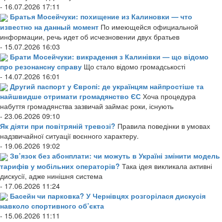
- 16.07.2026 17:11
Братья Мосейчуки: похищение из Калиновки — что
известно на данный момент
По имеющейся официальной
информации, речь идет об исчезновении двух братьев
- 15.07.2026 16:03
Брати Мосейчуки: викрадення з Калинівки — що відомо
про резонансну справу
Що стало відомо громадськості
- 14.07.2026 16:01
Другий паспорт у Європі: де українцям найпростіше та
найшвидше отримати громадянство ЄС
Хоча процедура
набуття громадянства зазвичай займає роки, існують
- 23.06.2026 09:10
Як діяти при повітряній тревозі?
Правила поведінки в умовах
надзвичайної ситуації воєнного характеру.
- 19.06.2026 19:02
Зв’язок без абонплати: чи можуть в Україні змінити модель
тарифів у мобільних операторів?
Така ідея викликала активні
дискусії, адже нинішня система
- 17.06.2026 11:24
Басейн чи парковка? У Чернівцях розгорілася дискусія
навколо спортивного об’єкта
- 15.06.2026 11:11