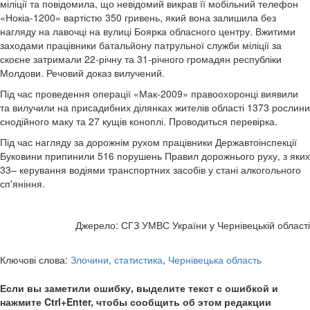
міліції та повідомила, що невідомий викрав її мобільний телефон
«Нокіа-1200» вартістю 350 гривень, який вона залишила без
нагляду на лавочці на вулиці Боярка обласного центру. Вжитими
заходами працівники батальйону патрульної служби міліції за
скоєне затримали 22-річну та 31-річного громадян республіки
Молдови. Речовий доказ вилучений.
Під час проведення операції «Мак-2009» правоохоронці виявили
та вилучили на присадибних ділянках жителів області 1373 рослини
снодійного маку та 27 кущів коноплі. Проводиться перевірка.
Під час нагляду за дорожнім рухом працівники Державтоінспекції
Буковини припинили 516 порушень Правил дорожнього руху, з яких
33– керування водіями транспортних засобів у стані алкогольного
сп'яніння.
Джерело: СГЗ УМВС України у Чернівецькій області
Ключові слова:
Злочини
,
статистика
,
Чернівецька область
Если вы заметили ошибку, выделите текст с ошибкой и
нажмите Ctrl+Enter, чтобы сообщить об этом редакции