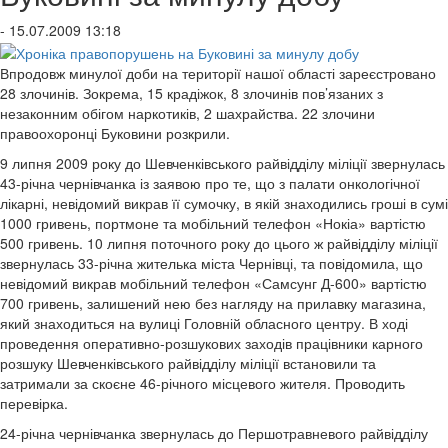
- 15.07.2009 13:18
Впродовж минулої доби на території нашої області зареєстровано
28 злочинів. Зокрема, 15 крадіжок, 8 злочинів пов’язаних з
незаконним обігом наркотиків, 2 шахрайства. 22 злочини
правоохоронці Буковини розкрили.
9 липня 2009 року до Шевченківського райвідділу міліції звернулась
43-річна чернівчанка із заявою про те, що з палати онкологічної
лікарні, невідомий викрав її сумочку, в якій знаходились гроші в сумі
1000 гривень, портмоне та мобільний телефон «Нокіа» вартістю
500 гривень. 10 липня поточного року до цього ж райвідділу міліції
звернулась 33-річна жителька міста Чернівці, та повідомила, що
невідомий викрав мобільний телефон «Самсунг Д-600» вартістю
700 гривень, залишений нею без нагляду на прилавку магазина,
який знаходиться на вулиці Головній обласного центру. В ході
проведення оперативно-розшукових заходів працівники карного
розшуку Шевченківського райвідділу міліції встановили та
затримали за скоєне 46-річного місцевого жителя. Проводить
перевірка.
24-річна чернівчанка звернулась до Першотравневого райвідділу