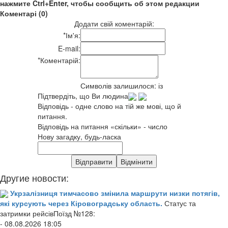
нажмите Ctrl+Enter, чтобы сообщить об этом редакции
Коментарі (0)
Додати свій коментарій:
*
Ім'я:
E-mail:
*
Коментарій:
Символів залишилося:
із
Підтвердіть, що Ви людина
Відповідь - одне слово на тій же мові, що й
питання.
Відповідь на питання «скільки» - число
Нову загадку, будь-ласка
Другие новости:
Укрзалізниця тимчасово змінила маршрути низки потягів,
які курсують через Кіровоградську область.
Статус та
затримки рейсівПоїзд №128:
- 08.08.2026 18:05