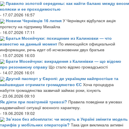
Правило золотой середины: как найти баланс между весом
коляски и ее проходимостью
- 17.07.2026 16:57
Новини Чернівців 16 липня
У Чернівцях відбулася акція
протесту на підтримку Михайла
- 16.07.2026 17:11
Братья Мосейчуки: похищение из Калиновки — что
известно на данный момент
По имеющейся официальной
информации, речь идет об исчезновении двух братьев
- 15.07.2026 16:03
Брати Мосейчуки: викрадення з Калинівки — що відомо
про резонансну справу
Що стало відомо громадськості
- 14.07.2026 16:01
Другий паспорт у Європі: де українцям найпростіше та
найшвидше отримати громадянство ЄС
Хоча процедура
набуття громадянства зазвичай займає роки, існують
- 23.06.2026 09:10
Як діяти при повітряній тревозі?
Правила поведінки в умовах
надзвичайної ситуації воєнного характеру.
- 19.06.2026 19:02
Зв’язок без абонплати: чи можуть в Україні змінити модель
тарифів у мобільних операторів?
Така ідея викликала активні