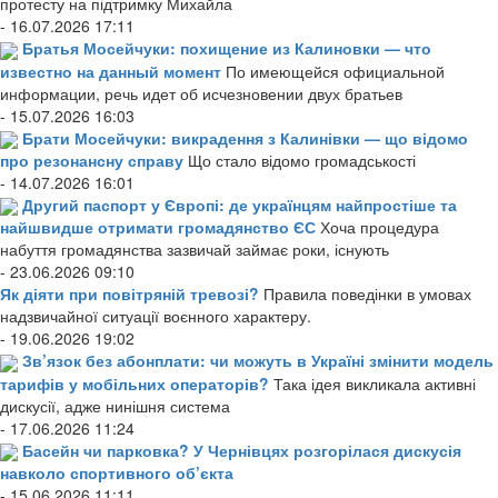
протесту на підтримку Михайла
- 16.07.2026 17:11
Братья Мосейчуки: похищение из Калиновки — что
известно на данный момент
По имеющейся официальной
информации, речь идет об исчезновении двух братьев
- 15.07.2026 16:03
Брати Мосейчуки: викрадення з Калинівки — що відомо
про резонансну справу
Що стало відомо громадськості
- 14.07.2026 16:01
Другий паспорт у Європі: де українцям найпростіше та
найшвидше отримати громадянство ЄС
Хоча процедура
набуття громадянства зазвичай займає роки, існують
- 23.06.2026 09:10
Як діяти при повітряній тревозі?
Правила поведінки в умовах
надзвичайної ситуації воєнного характеру.
- 19.06.2026 19:02
Зв’язок без абонплати: чи можуть в Україні змінити модель
тарифів у мобільних операторів?
Така ідея викликала активні
дискусії, адже нинішня система
- 17.06.2026 11:24
Басейн чи парковка? У Чернівцях розгорілася дискусія
навколо спортивного об’єкта
- 15.06.2026 11:11