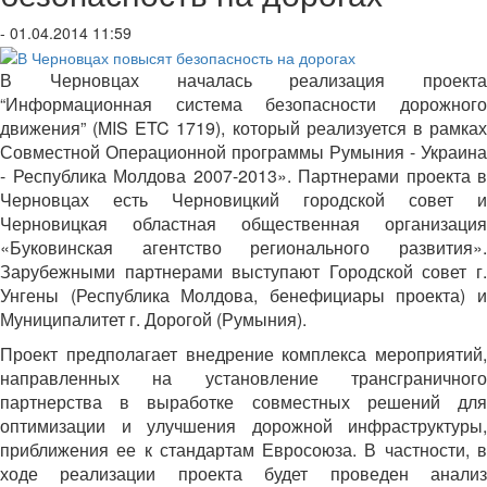
- 01.04.2014 11:59
В Черновцах началась реализация проекта
“Информационная система безопасности дорожного
движения” (MIS ETC 1719), который реализуется в рамках
Совместной Операционной программы Румыния - Украина
- Республика Молдова 2007-2013». Партнерами проекта в
Черновцах есть Черновицкий городской совет и
Черновицкая областная общественная организация
«Буковинская агентство регионального развития».
Зарубежными партнерами выступают Городской совет г.
Унгены (Республика Молдова, бенефициары проекта) и
Муниципалитет г. Дорогой (Румыния).
Проект предполагает внедрение комплекса мероприятий,
направленных на установление трансграничного
партнерства в выработке совместных решений для
оптимизации и улучшения дорожной инфраструктуры,
приближения ее к стандартам Евросоюза. В частности, в
ходе реализации проекта будет проведен анализ