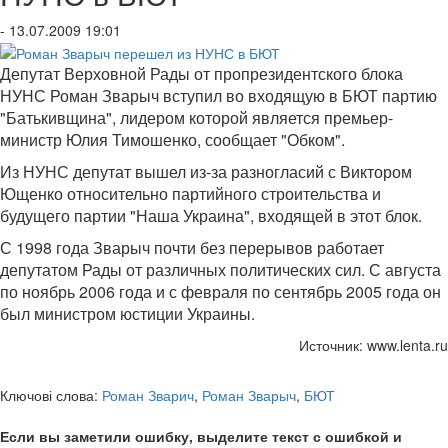
- 13.07.2009 19:01
Депутат Верховной Рады от пропрезидентского блока
НУНС Роман Зварыч вступил во входящую в БЮТ партию
"Батькивщина", лидером которой является премьер-
министр Юлия Тимошенко, сообщает "Обком".
Из НУНС депутат вышел из-за разногласий с Виктором
Ющенко относительно партийного строительства и
будущего партии "Наша Украина", входящей в этот блок.
С 1998 года Зварыч почти без перерывов работает
депутатом Рады от различных политических сил. С августа
по ноябрь 2006 года и с февраля по сентябрь 2005 года он
был министром юстиции Украины.
Источник: www.lenta.ru
Ключові слова:
Роман Зварич
,
Роман Зварыч
,
БЮТ
Если вы заметили ошибку, выделите текст с ошибкой и