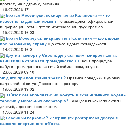
протесту на підтримку Михайла
- 16.07.2026 17:11
Братья Мосейчуки: похищение из Калиновки — что
известно на данный момент
По имеющейся официальной
информации, речь идет об исчезновении двух братьев
- 15.07.2026 16:03
Брати Мосейчуки: викрадення з Калинівки — що відомо
про резонансну справу
Що стало відомо громадськості
- 14.07.2026 16:01
Другий паспорт у Європі: де українцям найпростіше та
найшвидше отримати громадянство ЄС
Хоча процедура
набуття громадянства зазвичай займає роки, існують
- 23.06.2026 09:10
Як діяти при повітряній тревозі?
Правила поведінки в умовах
надзвичайної ситуації воєнного характеру.
- 19.06.2026 19:02
Зв’язок без абонплати: чи можуть в Україні змінити модель
тарифів у мобільних операторів?
Така ідея викликала активні
дискусії, адже нинішня система
- 17.06.2026 11:24
Басейн чи парковка? У Чернівцях розгорілася дискусія
навколо спортивного об’єкта