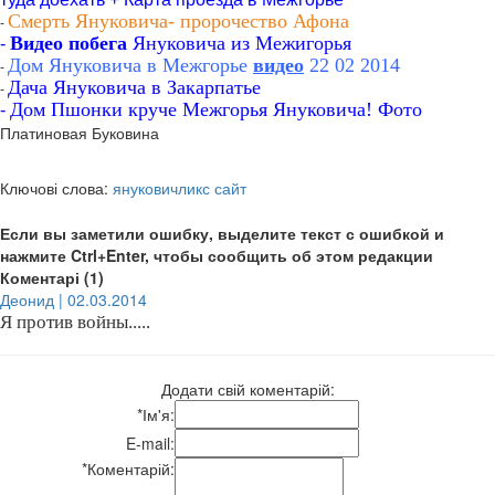
Смерть Януковича- пророчество Афона
-
Видео побега
Януковича из Межигорья
-
Дом Януковича в Межгорье
видео
22 02 2014
-
Дача Януковича в Закарпатье
-
Дом Пшонки круче Межгорья Януковича! Фото
-
Платиновая Буковина
Ключові слова:
януковичликс сайт
Если вы заметили ошибку, выделите текст с ошибкой и
нажмите Ctrl+Enter, чтобы сообщить об этом редакции
Коментарі (1)
Деонид | 02.03.2014
Я против войны.....
Додати свій коментарій:
*
Ім'я:
E-mail:
*
Коментарій: