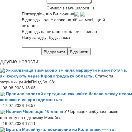
Символів залишилося:
із
Підтвердіть, що Ви людина
Відповідь - одне слово на тій же мові, що й
питання.
Відповідь на питання «скільки» - число
Нову загадку, будь-ласка
Другие новости:
Укрзалізниця тимчасово змінила маршрути низки потягів,
які курсують через Кіровоградську область.
Статус та
затримки рейсівПоїзд №128:
- 08.08.2026 18:05
Правило золотой середины: как найти баланс между весом
коляски и ее проходимостью
- 17.07.2026 16:57
Новини Чернівців 16 липня
У Чернівцях відбулася акція
протесту на підтримку Михайла
- 16.07.2026 17:11
Братья Мосейчуки: похищение из Калиновки — что