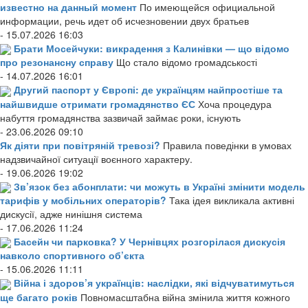
известно на данный момент
По имеющейся официальной
информации, речь идет об исчезновении двух братьев
- 15.07.2026 16:03
Брати Мосейчуки: викрадення з Калинівки — що відомо
про резонансну справу
Що стало відомо громадськості
- 14.07.2026 16:01
Другий паспорт у Європі: де українцям найпростіше та
найшвидше отримати громадянство ЄС
Хоча процедура
набуття громадянства зазвичай займає роки, існують
- 23.06.2026 09:10
Як діяти при повітряній тревозі?
Правила поведінки в умовах
надзвичайної ситуації воєнного характеру.
- 19.06.2026 19:02
Зв’язок без абонплати: чи можуть в Україні змінити модель
тарифів у мобільних операторів?
Така ідея викликала активні
дискусії, адже нинішня система
- 17.06.2026 11:24
Басейн чи парковка? У Чернівцях розгорілася дискусія
навколо спортивного об’єкта
- 15.06.2026 11:11
Війна і здоров’я українців: наслідки, які відчуватимуться
ще багато років
Повномасштабна війна змінила життя кожного