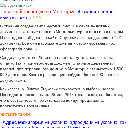
Новое тайное видео из Межгорья:
Янукович лично
вывозит вещи
>>>
В Украине создан сайт Янукович ликс. На сайте выложены
документы, которые нашли в Межгорье журналисты и волонтеры.
На сегодняшний день на сайте Януковичликс представлено 752
документа. Все они в формате джепег - отсканированы либо
сфотографированы.
Среди документов - Договора на поставку товаров, счета на
оплату. Так, к примеру, есть документ о закупке деревянных
изделий для деревянного домика в Межигорье стоимостью 1 500
000 долларов. Всего в резиденции найдено более 200 папок с
документами.
Как известно, Виктор Янукович скрывается, а выборы нового
Президента назначены на 25 мая 2014 года. Также, сообщается,
что в состав нового правительства войдут представители
протестного Евромайдана.
Читайте также:
-
Адрес Межигорья
Януковича, адрес дачи Януковича, как
туда доехать + Карта проезда в Межгорье