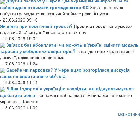
Другий паспорт у Європі: де українцям найпростіше та
найшвидше отримати громадянство ЄС
Хоча процедура
набуття громадянства зазвичай займає роки, існують
- 23.06.2026 09:10
Як діяти при повітряній тревозі?
Правила поведінки в умовах
надзвичайної ситуації воєнного характеру.
- 19.06.2026 19:02
Зв’язок без абонплати: чи можуть в Україні змінити модель
тарифів у мобільних операторів?
Така ідея викликала активні
дискусії, адже нинішня система
- 17.06.2026 11:24
Басейн чи парковка? У Чернівцях розгорілася дискусія
навколо спортивного об’єкта
- 15.06.2026 11:11
Війна і здоров’я українців: наслідки, які відчуватимуться
ще багато років
Повномасштабна війна змінила життя кожного
українця. Щоденні
- 15.06.2026 11:02
Всі новини