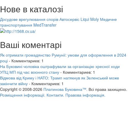
Нове в каталозі
Досудове врегулювання спорів
Автосервіс Liqui Moly
Медичне
транспортування MedTransfer
Ваші коментарі
Як отримати громадянство Румунії: умови для оформлення в 2024
році
- Комментариев: 1
На Буковині чоловіка оштрафували за організацію хресної ходи
УПЦ МП під час воєнного стану
- Комментариев: 1
Відмова від Криму і НАТО: Трамп натякнув як Зеленський може
закінчити війну
- Комментариев: 1
Copyright © 2008-2026
Платинова Буковина™.
Всі права захищено.
Розміщення інформації.
Контакти.
Правова інформація.