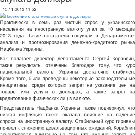
- 15.11.2013 11:52
Практически в семь раз чистый спрос у украинского
населения на иностранную валюту упал за 10 месяцев
2013 года. Такие показатели озвуичли в Департаменте
анализа и прогнозирования денежно-кредитного рынка
Нацбанка Украины.
Как полагает директор департамента Сергей Кораблин,
такие результаты отмечены благодаря тому, что курс
национальной валюты Украины достаточно стабилен.
Кроме того, были проведены некоторые законодательные
инициативы, среди которых запрет на указание цен на
товары или услуги в долларах, а также запрет на
кредитование физических лиц в валюте.
Представитель Нацбанка Украины также подчеркнул, что
низкая инфляция также оказала влияние на падение
спроса на иностранную валюту. Стабильный курс гиривны
привел к снижению девальвационных ожиданий. Кораблин
акцентировал внимание на том, что именно запрет на