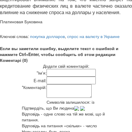
кредитование физических лиц в валюте частично оказало
влияние на снижение спроса на доллары у населения.
Платиновая Буковина
Ключові слова:
покупка долларов
,
спрос на валюту в Украине
Если вы заметили ошибку, выделите текст с ошибкой и
нажмите Ctrl+Enter, чтобы сообщить об этом редакции
Коментарі (0)
Додати свій коментарій:
*
Ім'я:
E-mail:
*
Коментарій:
Символів залишилося:
із
Підтвердіть, що Ви людина
Відповідь - одне слово на тій же мові, що й
питання.
Відповідь на питання «скільки» - число
Нову загадку, будь-ласка