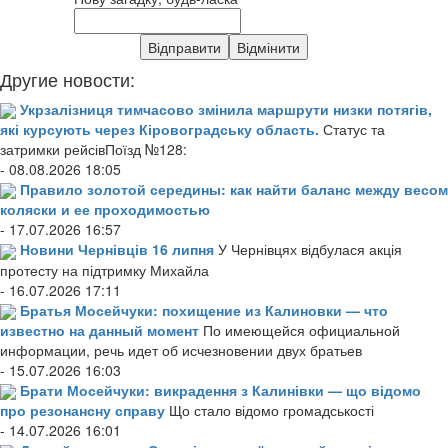
Другие новости:
Укрзалізниця тимчасово змінила маршрути низки потягів,
які курсують через Кіровоградську область.
Статус та
затримки рейсівПоїзд №128:
- 08.08.2026 18:05
Правило золотой середины: как найти баланс между весом
коляски и ее проходимостью
- 17.07.2026 16:57
Новини Чернівців 16 липня
У Чернівцях відбулася акція
протесту на підтримку Михайла
- 16.07.2026 17:11
Братья Мосейчуки: похищение из Калиновки — что
известно на данный момент
По имеющейся официальной
информации, речь идет об исчезновении двух братьев
- 15.07.2026 16:03
Брати Мосейчуки: викрадення з Калинівки — що відомо
про резонансну справу
Що стало відомо громадськості
- 14.07.2026 16:01