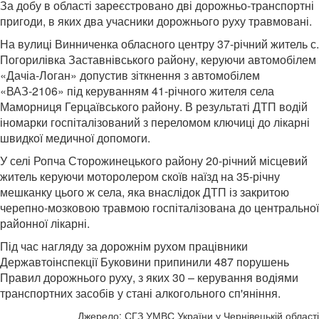
За добу в області зареєстровано дві дорожньо-транспортні
пригоди, в яких два учасники дорожнього руху травмовані.
На вулиці Винниченка обласного центру 37-річний житель с.
Погорилівка Заставнівського району, керуючи автомобілем
«Дачіа-Логан» допустив зіткнення з автомобілем
«ВАЗ-2106» під керуванням 41-річного жителя села
Маморниця Герцаївського району. В результаті ДТП водій
іномарки госпіталізований з переломом ключиці до лікарні
швидкої медичної допомоги.
У селі Ропча Сторожинецького району 20-річний місцевий
житель керуючи моторолером скоїв наїзд на 35-річну
мешканку цього ж села, яка внаслідок ДТП із закритою
черепно-мозковою травмою госпіталізована до центральної
районної лікарні.
Під час нагляду за дорожнім рухом працівники
Державтоінспекції Буковини припинили 487 порушень
Правил дорожнього руху, з яких 30 – керування водіями
транспортних засобів у стані алкогольного сп'яніння.
Джерело: СГЗ УМВС України у Чернівецькій області