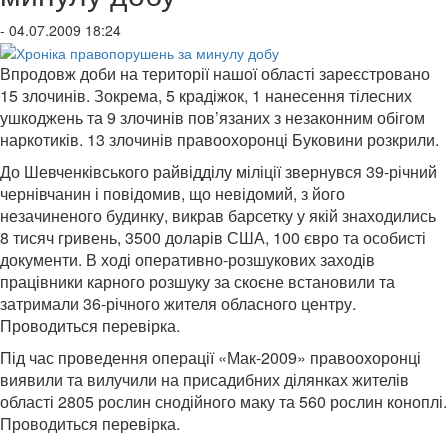
- 04.07.2009 18:24
Впродовж доби на території нашої області зареєстровано
15 злочинів. Зокрема, 5 крадіжок, 1 нанесення тілесних
ушкоджень та 9 злочинів пов’язаних з незаконним обігом
наркотиків. 13 злочинів правоохоронці Буковини розкрили.
До Шевченківського райвідділу міліції звернувся 39-річний
чернівчанин і повідомив, що невідомий, з його
незачиненого будинку, викрав барсетку у якій знаходились
8 тисяч гривень, 3500 доларів США, 100 євро та особисті
документи. В ході оперативно-розшукових заходів
працівники карного розшуку за скоєне встановили та
затримали 36-річного жителя обласного центру.
Проводиться перевірка.
Під час проведення операції «Мак-2009» правоохоронці
виявили та вилучили на присадибних ділянках жителів
області 2805 рослин снодійного маку та 560 рослин коноплі.
Проводиться перевірка.