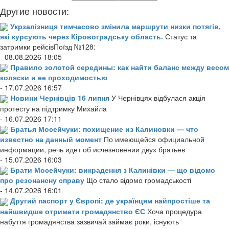
Другие новости:
Укрзалізниця тимчасово змінила маршрути низки потягів,
які курсують через Кіровоградську область.
Статус та
затримки рейсівПоїзд №128:
- 08.08.2026 18:05
Правило золотой середины: как найти баланс между весом
коляски и ее проходимостью
- 17.07.2026 16:57
Новини Чернівців 16 липня
У Чернівцях відбулася акція
протесту на підтримку Михайла
- 16.07.2026 17:11
Братья Мосейчуки: похищение из Калиновки — что
известно на данный момент
По имеющейся официальной
информации, речь идет об исчезновении двух братьев
- 15.07.2026 16:03
Брати Мосейчуки: викрадення з Калинівки — що відомо
про резонансну справу
Що стало відомо громадськості
- 14.07.2026 16:01
Другий паспорт у Європі: де українцям найпростіше та
найшвидше отримати громадянство ЄС
Хоча процедура
набуття громадянства зазвичай займає роки, існують