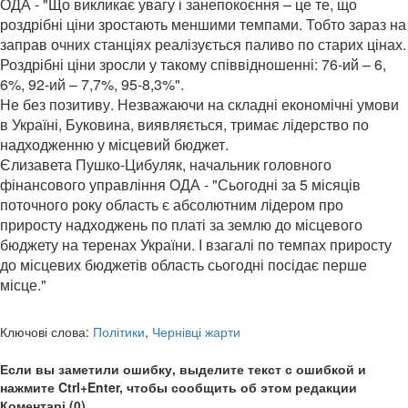
ОДА - "Що викликає увагу і занепокоєння – це те, що
роздрібні ціни зростають меншими темпами. Тобто зараз на
заправ очних станціях реалізується паливо по старих цінах.
Роздрібні ціни зросли у такому співвідношенні: 76-ий – 6,
6%, 92-ий – 7,7%, 95-8,3%".
Не без позитиву. Незважаючи на складні економічні умови
в Україні, Буковина, виявляється, тримає лідерство по
надходженню у місцевий бюджет.
Єлизавета Пушко-Цибуляк, начальник головного
фінансового управління ОДА - "Сьогодні за 5 місяців
поточного року область є абсолютним лідером про
приросту надходжень по платі за землю до місцевого
бюджету на теренах України. І взагалі по темпах приросту
до місцевих бюджетів область сьогодні посідає перше
місце."
Ключові слова:
Політики
,
Чернівці жарти
Если вы заметили ошибку, выделите текст с ошибкой и
нажмите Ctrl+Enter, чтобы сообщить об этом редакции
Коментарі (0)