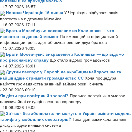
коляски и ее проходимостью
- 17.07.2026 16:57
Новини Чернівців 16 липня
У Чернівцях відбулася акція
протесту на підтримку Михайла
- 16.07.2026 17:11
Братья Мосейчуки: похищение из Калиновки — что
известно на данный момент
По имеющейся официальной
информации, речь идет об исчезновении двух братьев
- 15.07.2026 16:03
Брати Мосейчуки: викрадення з Калинівки — що відомо
про резонансну справу
Що стало відомо громадськості
- 14.07.2026 16:01
Другий паспорт у Європі: де українцям найпростіше та
найшвидше отримати громадянство ЄС
Хоча процедура
набуття громадянства зазвичай займає роки, існують
- 23.06.2026 09:10
Як діяти при повітряній тревозі?
Правила поведінки в умовах
надзвичайної ситуації воєнного характеру.
- 19.06.2026 19:02
Зв’язок без абонплати: чи можуть в Україні змінити модель
тарифів у мобільних операторів?
Така ідея викликала активні
дискусії, адже нинішня система
- 17.06.2026 11:24