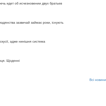
ь идет об исчезновении двух братьев
адянства зазвичай займає роки, існують
искусії, адже нинішня система
нця. Щоденні
Всі новини