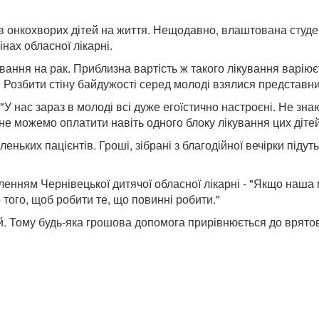
в онкохворих дітей на життя. Нещодавно, влаштована студе
інах обласної лікарні
.
ання на рак. Приблизна вартість ж такого лікування варіюєт
. Розбити стіну байдужості серед молоді взялися представни
 "У нас зараз в молоді всі дуже егоїстично настроєні. Не з
 не можемо оплатити навіть одного блоку лікування цих діте
леньких пацієнтів. Гроші, зібрані з благодійної вечірки під
ленням Чернівецької дитячої обласної лікарні - "Якщо наша
 того, щоб робити те, що повинні робити."
. Тому будь-яка грошова допомога прирівнюється до врятова