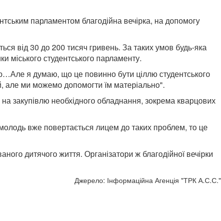
нтським парламентом благодійна вечірка, на допомогу
ься від 30 до 200 тисяч гривень. За таких умов будь-яка
ки міського студентського парламенту.
наю…Але я думаю, що це повинно бути ціллю студентського
й, але ми можемо допомогти їм матеріально".
уть на закупівлю необхідного обладнання, зокрема кварцових
 молодь вже повертається лицем до таких проблем, то це
ного дитячого життя. Організатори ж благодійної вечірки
Джерело: Інформаційна Агенція "ТРК А.С.С."