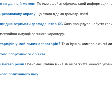
но на данный момент
По имеющейся официальной информации, реч
о резонансну справу
Що стало відомо громадськості
айшвидше отримати громадянство ЄС
Хоча процедура набуття гром
звичайної ситуації воєнного характеру.
ь тарифів у мобільних операторів?
Така ідея викликала активні д
коло спортивного об’єкта
е багато років
Повномасштабна війна змінила життя кожного украї
ного політичного шоу