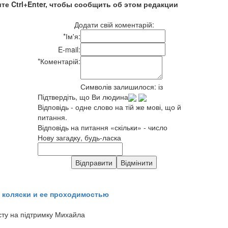
те Ctrl+Enter, чтобы сообщить об этом редакции
Додати свій коментарій:
*
Ім'я:
E-mail:
*
Коментарій:
Символів залишилося:
із
Підтвердіть, що Ви людина
Відповідь - одне слово на тій же мові, що й
питання.
Відповідь на питання «скільки» - число
Нову загадку, будь-ласка
 коляски и ее проходимостью
сту на підтримку Михайла