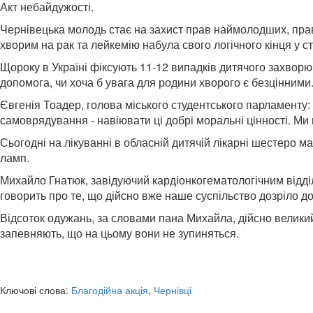
Акт небайдужості.
Чернівецька молодь стає на захист прав наймолодших, пра
хворим на рак та лейкемію набула свого логічного кінця у ст
Щороку в Україні фіксують 11-12 випадків дитячого захворюв
допомога, чи хоча б увага для родини хворого є безцінними
Євгенія Тоадер, голова міського студентського парламенту:
самоврядування - навіювати ці добрі моральні цінності. Ми
Сьогодні на лікуванні в обласній дитячій лікарні шестеро ма
ламп.
Михайло Гнатюк, завідуючий кардіонкогематологічним відді
говорить про те, що дійсно вже наше суспільство дозріло до
Відсоток одужань, за словами пана Михайла, дійсно великий
запевняють, що на цьому вони не зупиняться.
Ключові слова:
Благодійна акція
,
Чернівці