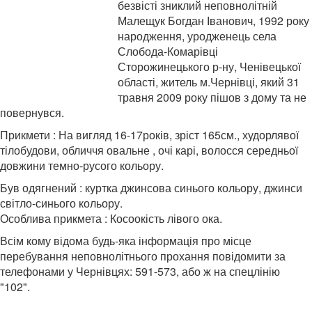
безвісті зниклий неповнолітній
Малещук Богдан Іванович, 1992 року
народження, уродженець села
Слобода-Комарівці
Сторожинецького р-ну, Ченівецької
області, житель м.Чернівці, який 31
травня 2009 року пішов з дому та не
повернувся.
Прикмети : На вигляд 16-17років, зріст 165см., худорлявої
тілобудови, обличчя овальне , очі карі, волосся середньої
довжини темно-русого кольору.
Був одягнений : куртка джинсова синього кольору, джинси
світло-синього кольору.
Особлива прикмета : Косоокість лівого ока.
Всім кому відома будь-яка інформація про місце
перебування неповнолітнього прохання повідомити за
телефонами у Чернівцях: 591-573, або ж на спецлінію
"102".