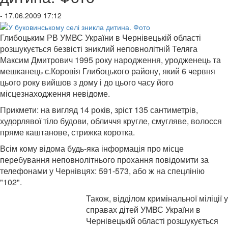
- 17.06.2009 17:12
Глибоцьким РВ УМВС України в Чернівецькій області
розшукується безвісті зниклий неповнолітній Теляга
Максим Дмитрович 1995 року народження, уродженець та
мешканець с.Коровія Глибоцького району, який 6 червня
цього року вийшов з дому і до цього часу його
місцезнаходження невідоме.
Прикмети: на вигляд 14 років, зріст 135 сантиметрів,
худорлявої тіло будови, обличчя кругле, смугляве, волосся
пряме каштанове, стрижка коротка.
Всім кому відома будь-яка інформація про місце
перебування неповнолітнього прохання повідомити за
телефонами у Чернівцях: 591-573, або ж на спецлінію
"102".
Також, відділом кримінальної міліції у
справах дітей УМВС України в
Чернівецькій області розшукується