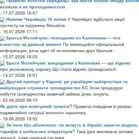
Правило золотой середины: как найти баланс между весом
коляски и ее проходимостью
- 17.07.2026 16:57
Новини Чернівців 16 липня
У Чернівцях відбулася акція
протесту на підтримку Михайла
- 16.07.2026 17:11
Братья Мосейчуки: похищение из Калиновки — что
известно на данный момент
По имеющейся официальной
информации, речь идет об исчезновении двух братьев
- 15.07.2026 16:03
Брати Мосейчуки: викрадення з Калинівки — що відомо
про резонансну справу
Що стало відомо громадськості
- 14.07.2026 16:01
Другий паспорт у Європі: де українцям найпростіше та
найшвидше отримати громадянство ЄС
Хоча процедура
набуття громадянства зазвичай займає роки, існують
- 23.06.2026 09:10
Як діяти при повітряній тревозі?
Правила поведінки в умовах
надзвичайної ситуації воєнного характеру.
- 19.06.2026 19:02
Зв’язок без абонплати: чи можуть в Україні змінити модель
тарифів у мобільних операторів?
Така ідея викликала активні
дискусії, адже нинішня система