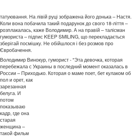
татуювання. На лівій руці зображена його донька – Настя.
Коли вона побачила такий подарунок до свого 18-ліття –
розплакалась,
каже Володимир. А на правій – талісман
гумориста – підпис KEEP SMILING, що перекладається
зберігай посмішку. Не обійшлося і без розмов про
Євробачення.
Володимир Винокур, гуморист - "Эта девочка, которая
перебежала с Украины в последний момент оказалась в
России – Приходько. Которая о маме поет, бет кулаком об
пол и орет, как
зарезанная
белуга. И
потом
показываю
кадр, где она
старая
женщина –
такой фильм