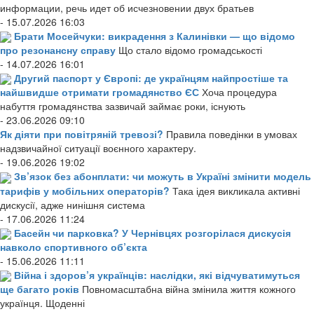
информации, речь идет об исчезновении двух братьев
- 15.07.2026 16:03
Брати Мосейчуки: викрадення з Калинівки — що відомо
про резонансну справу
Що стало відомо громадськості
- 14.07.2026 16:01
Другий паспорт у Європі: де українцям найпростіше та
найшвидше отримати громадянство ЄС
Хоча процедура
набуття громадянства зазвичай займає роки, існують
- 23.06.2026 09:10
Як діяти при повітряній тревозі?
Правила поведінки в умовах
надзвичайної ситуації воєнного характеру.
- 19.06.2026 19:02
Зв’язок без абонплати: чи можуть в Україні змінити модель
тарифів у мобільних операторів?
Така ідея викликала активні
дискусії, адже нинішня система
- 17.06.2026 11:24
Басейн чи парковка? У Чернівцях розгорілася дискусія
навколо спортивного об’єкта
- 15.06.2026 11:11
Війна і здоров’я українців: наслідки, які відчуватимуться
ще багато років
Повномасштабна війна змінила життя кожного
українця. Щоденні