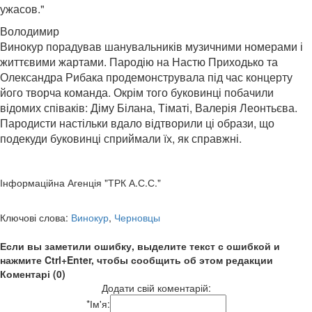
ужасов."
Во
лодимир
Винокур порадував шанувальників музичними номерами і
життєвими жартами. Пародію на Настю Приходько та
Олександра Рибака продемонструвала під час концерту
його творча команда. Окрім того буковинці побачили
відомих співаків: Діму Білана, Тіматі, Валерія Леонтьєва.
Пародисти настільки вдало відтворили ці образи, що
подекуди буковинці сприймали їх, як справжні.
Інформаційна Агенція "ТРК А.С.С."
Ключові слова:
Винокур
,
Черновцы
Если вы заметили ошибку, выделите текст с ошибкой и
нажмите Ctrl+Enter, чтобы сообщить об этом редакции
Коментарі (0)
Додати свій коментарій:
*
Ім'я: