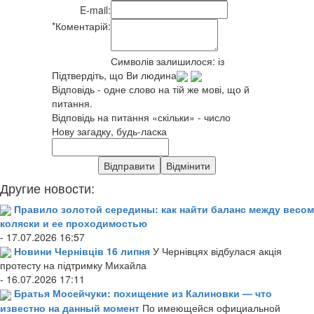
E-mail:
*
Коментарій:
Символів залишилося:
із
Підтвердіть, що Ви людина
Відповідь - одне слово на тій же мові, що й
питання.
Відповідь на питання «скільки» - число
Нову загадку, будь-ласка
Другие новости:
Правило золотой середины: как найти баланс между весом
коляски и ее проходимостью
- 17.07.2026 16:57
Новини Чернівців 16 липня
У Чернівцях відбулася акція
протесту на підтримку Михайла
- 16.07.2026 17:11
Братья Мосейчуки: похищение из Калиновки — что
известно на данный момент
По имеющейся официальной