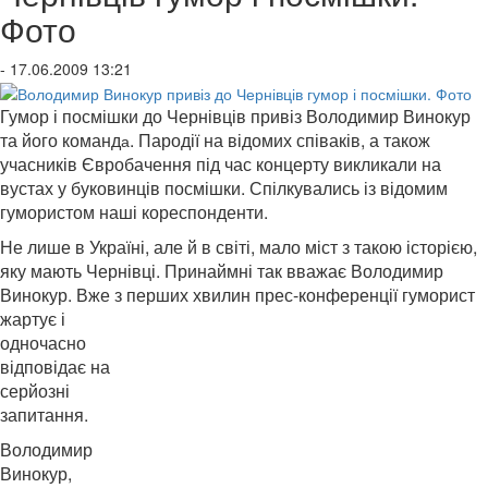
Фото
- 17.06.2009 13:21
Гумор і посмішки до Чернівців привіз Володимир Винокур
та його команд
.
Пародії на відомих співаків, а також
а
учасників Євробачення під час концерту викликали на
вустах у буковинців посмішки. Спілкувались із відомим
гумористом наші кореспонденти.
Не лише в Україні, але й в світі, мало міст з такою історією,
яку мають Чернівці. Принаймні так вважає Володимир
Винокур. Вже з перших хвилин прес-конференції гуморист
ж
артує і
одночасно
відповідає на
серйозні
запитання.
Володимир
Винокур,