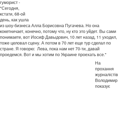
гуморист -
"Сегодня,
кстати, 68-ой
день, как ушла
из шоу-бизнеса Алла Борисовна Пугачева. Но она
кокетничает, конечно, потому что, ну кто это уйдет. Вы сами
понимаете, вот Иосиф Давыдович, 10 лет назад, 11 уходил,
тоже целовал сцену. А потом в 70 лет еще тур сделал по
стране. Я говорю: Лева, пока нам нет 70-ти, давай
проедемся. Вот и мы хотим по Украине проехать все."
На
прохання
журналістів
Володимир
показує