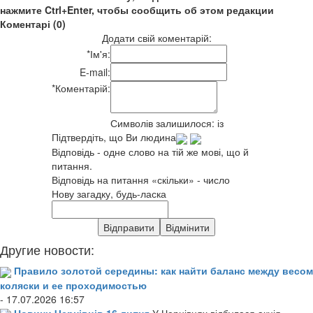
нажмите Ctrl+Enter, чтобы сообщить об этом редакции
Коментарі (0)
Додати свій коментарій:
*
Ім'я:
E-mail:
*
Коментарій:
Символів залишилося:
із
Підтвердіть, що Ви людина
Відповідь - одне слово на тій же мові, що й
питання.
Відповідь на питання «скільки» - число
Нову загадку, будь-ласка
Другие новости:
Правило золотой середины: как найти баланс между весом
коляски и ее проходимостью
- 17.07.2026 16:57
Новини Чернівців 16 липня
У Чернівцях відбулася акція