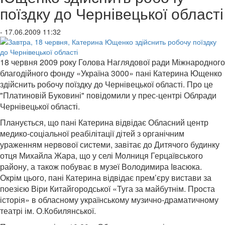
поїздку до Чернівецької області
- 17.06.2009 11:32
18 червня 2009 року Голова Наглядової ради Міжнародного
благодійного фонду «Україна 3000» пані Катерина Ющенко
здійснить робочу поїздку до Чернівецької області. Про це
"Платиновій Буковині" повідомили у прес-центрі Облради
Чернівецької області.
Планується, що пані Катерина відвідає Обласний центр
медико-соціальної реабілітації дітей з органічним
ураженням нервової системи, завітає до Дитячого будинку
отця Михайла Жара, що у селі Молниця Герцаївського
району, а також побуває в музеї Володимира Івасюка.
Окрім цього, пані Катерина відвідає прем’єру вистави за
поезією Віри Китайгородської «Туга за майбутнім. Проста
історія» в обласному українському музично-драматичному
театрі ім. О.Кобилянської.