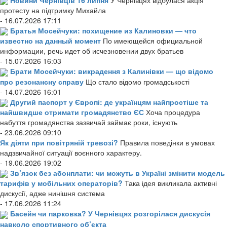
протесту на підтримку Михайла
- 16.07.2026 17:11
Братья Мосейчуки: похищение из Калиновки — что
известно на данный момент
По имеющейся официальной
информации, речь идет об исчезновении двух братьев
- 15.07.2026 16:03
Брати Мосейчуки: викрадення з Калинівки — що відомо
про резонансну справу
Що стало відомо громадськості
- 14.07.2026 16:01
Другий паспорт у Європі: де українцям найпростіше та
найшвидше отримати громадянство ЄС
Хоча процедура
набуття громадянства зазвичай займає роки, існують
- 23.06.2026 09:10
Як діяти при повітряній тревозі?
Правила поведінки в умовах
надзвичайної ситуації воєнного характеру.
- 19.06.2026 19:02
Зв’язок без абонплати: чи можуть в Україні змінити модель
тарифів у мобільних операторів?
Така ідея викликала активні
дискусії, адже нинішня система
- 17.06.2026 11:24
Басейн чи парковка? У Чернівцях розгорілася дискусія
навколо спортивного об’єкта