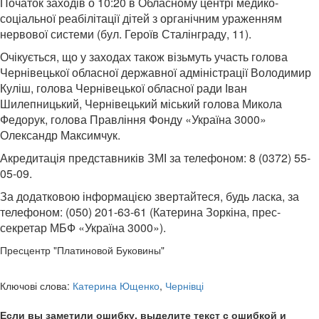
Початок заходів о 10:20 в Обласному центрі медико-
соціальної реабілітації дітей з органічним ураженням
нервової системи (бул. Героїв Сталінграду, 11).
Очікується, що у заходах також візьмуть участь голова
Чернівецької обласної державної адміністрації Володимир
Куліш, голова Чернівецької обласної ради Іван
Шилепницький, Чернівецький міський голова Микола
Федорук, голова Правління Фонду «Україна 3000»
Олександр Максимчук.
Акредитація представників ЗМІ за телефоном: 8 (0372) 55-
05-09.
За додатковою інформацією звертайтеся, будь ласка, за
телефоном: (050) 201-63-61 (Катерина Зоркіна, прес-
секретар МБФ «Україна 3000»).
Пресцентр "Платиновой Буковины"
Ключові слова:
Катерина Ющенко
,
Чернівці
Если вы заметили ошибку, выделите текст с ошибкой и