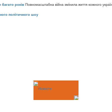
е багато років
Повномасштабна війна змінила життя кожного украї
ного політичного шоу
Новости