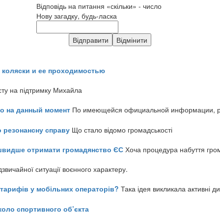
Відповідь на питання «скільки» - число
Нову загадку, будь-ласка
 коляски и ее проходимостью
сту на підтримку Михайла
но на данный момент
По имеющейся официальной информации, реч
о резонансну справу
Що стало відомо громадськості
айшвидше отримати громадянство ЄС
Хоча процедура набуття гром
звичайної ситуації воєнного характеру.
ь тарифів у мобільних операторів?
Така ідея викликала активні д
коло спортивного об’єкта