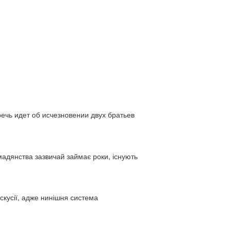
ь идет об исчезновении двух братьев
адянства зазвичай займає роки, існують
искусії, адже нинішня система