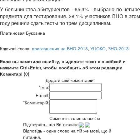
У большинства абитуриентов - 65,3% - выбрано по четыре
предмета для тестирования. 28,1% участников ВНО в этом
году решили сдать тесты по трем дисциплинам.
Платиновая Буковина
Ключові слова:
приглашения на ВНО-2013
,
УЦОКО
,
ЗНО-2013
Если вы заметили ошибку, выделите текст с ошибкой и
нажмите Ctrl+Enter, чтобы сообщить об этом редакции
Коментарі (0)
Додати свій коментарій:
*
Ім'я:
E-mail:
*
Коментарій:
Символів залишилося:
із
Підтвердіть, що Ви людина
Відповідь - одне слово на тій же мові, що й
питання.