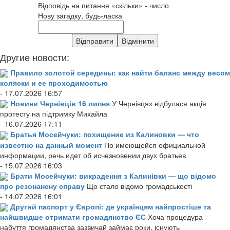
Відповідь на питання «скільки» - число
Нову загадку, будь-ласка
Другие новости:
Правило золотой середины: как найти баланс между весом
коляски и ее проходимостью
- 17.07.2026 16:57
Новини Чернівців 16 липня
У Чернівцях відбулася акція
протесту на підтримку Михайла
- 16.07.2026 17:11
Братья Мосейчуки: похищение из Калиновки — что
известно на данный момент
По имеющейся официальной
информации, речь идет об исчезновении двух братьев
- 15.07.2026 16:03
Брати Мосейчуки: викрадення з Калинівки — що відомо
про резонансну справу
Що стало відомо громадськості
- 14.07.2026 16:01
Другий паспорт у Європі: де українцям найпростіше та
найшвидше отримати громадянство ЄС
Хоча процедура
набуття громадянства зазвичай займає роки, існують