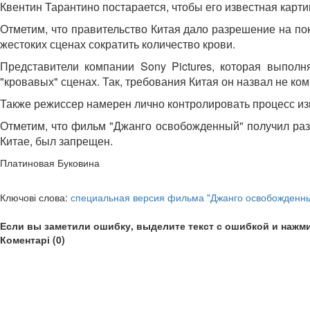
Квентин Тарантино постарается, чтобы его известная карт
Отметим, что правительство Китая дало разрешение на пок
жестоких сценах сократить количество крови.
Представители компании Sony Pictures, которая выполн
"кровавых" сценах. Так, требования Китая он назвал не ко
Также режиссер намерен лично контролировать процесс из
Отметим, что фильм "Джанго освобожденный" получил разр
Китае, был запрещен.
Платиновая Буковина
Ключові слова:
специальная версия фильма "Джанго освобожденн
Если вы заметили ошибку, выделите текст с ошибкой и нажми
Коментарі (0)