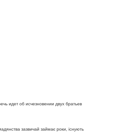
ь идет об исчезновении двух братьев
адянства зазвичай займає роки, існують