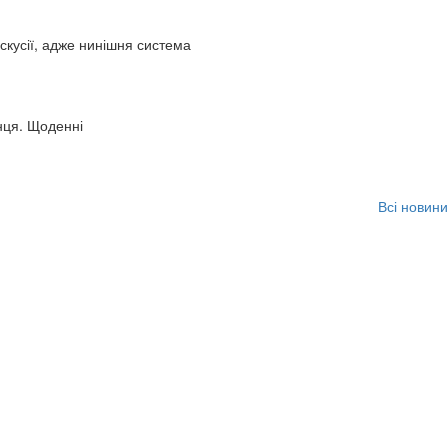
искусії, адже нинішня система
нця. Щоденні
Всі новини