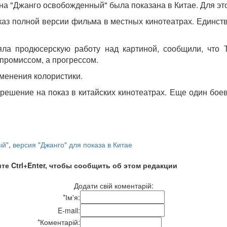
ина "Джанго освобожденный" была показана в Китае. Для эт
аз полной версии фильма в местных кинотеатрах. Единстве
яла продюсерскую работу над картиной, сообщили, что 
мпромиссом, а прогрессом.
менения колористики.
ешение на показ в китайских кинотеатрах. Еще один боев
ый"
,
версия "Джанго" для показа в Китае
те Ctrl+Enter, чтобы сообщить об этом редакции
Додати свій коментарій:
*
Ім'я:
E-mail:
*
Коментарій: