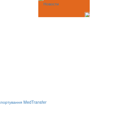
Новости
портування MedTransfer