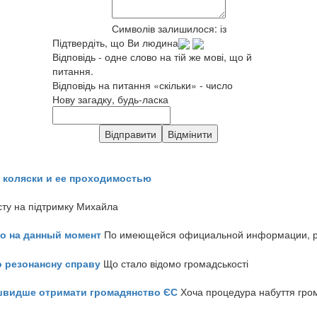
Символів залишилося:
із
Підтвердіть, що Ви людина
Відповідь - одне слово на тій же мові, що й
питання.
Відповідь на питання «скільки» - число
Нову загадку, будь-ласка
 коляски и ее проходимостью
сту на підтримку Михайла
но на данный момент
По имеющейся официальной информации, реч
о резонансну справу
Що стало відомо громадськості
айшвидше отримати громадянство ЄС
Хоча процедура набуття гром