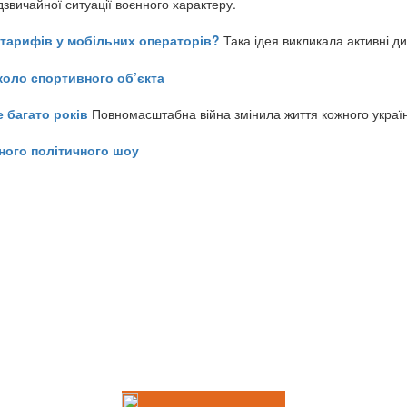
звичайної ситуації воєнного характеру.
ь тарифів у мобільних операторів?
Така ідея викликала активні д
коло спортивного об’єкта
е багато років
Повномасштабна війна змінила життя кожного украї
ного політичного шоу