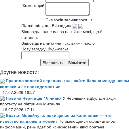
*
Коментарій:
Символів залишилося:
із
Підтвердіть, що Ви людина
Відповідь - одне слово на тій же мові, що й
питання.
Відповідь на питання «скільки» - число
Нову загадку, будь-ласка
Другие новости:
Правило золотой середины: как найти баланс между весом
коляски и ее проходимостью
- 17.07.2026 16:57
Новини Чернівців 16 липня
У Чернівцях відбулася акція
протесту на підтримку Михайла
- 16.07.2026 17:11
Братья Мосейчуки: похищение из Калиновки — что
известно на данный момент
По имеющейся официальной
информации, речь идет об исчезновении двух братьев