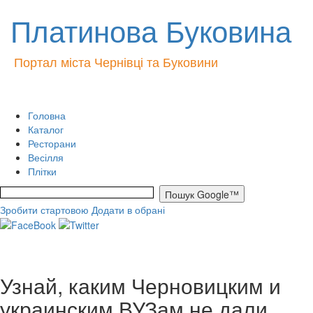
Платинова Буковина
Портал міста Чернівці та Буковини
Головна
Каталог
Ресторани
Весілля
Плітки
Зробити стартовою
Додати в обрані
Узнай, каким Черновицким и
украинским ВУЗам не дали