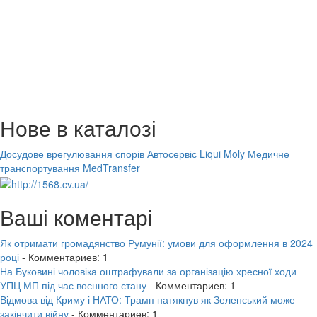
Нове в каталозі
Досудове врегулювання спорів
Автосервіс Liqui Moly
Медичне
транспортування MedTransfer
Ваші коментарі
Як отримати громадянство Румунії: умови для оформлення в 2024
році
- Комментариев: 1
На Буковині чоловіка оштрафували за організацію хресної ходи
УПЦ МП під час воєнного стану
- Комментариев: 1
Відмова від Криму і НАТО: Трамп натякнув як Зеленський може
закінчити війну
- Комментариев: 1