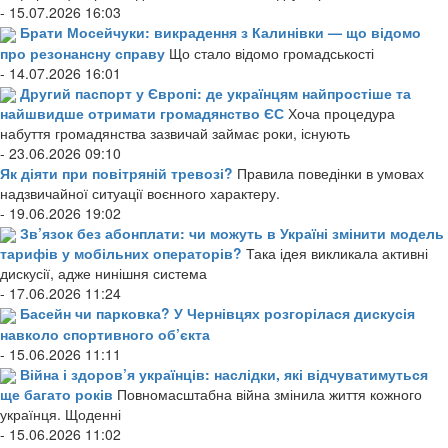
- 15.07.2026 16:03
Брати Мосейчуки: викрадення з Калинівки — що відомо
про резонансну справу
Що стало відомо громадськості
- 14.07.2026 16:01
Другий паспорт у Європі: де українцям найпростіше та
найшвидше отримати громадянство ЄС
Хоча процедура
набуття громадянства зазвичай займає роки, існують
- 23.06.2026 09:10
Як діяти при повітряній тревозі?
Правила поведінки в умовах
надзвичайної ситуації воєнного характеру.
- 19.06.2026 19:02
Зв’язок без абонплати: чи можуть в Україні змінити модель
тарифів у мобільних операторів?
Така ідея викликала активні
дискусії, адже нинішня система
- 17.06.2026 11:24
Басейн чи парковка? У Чернівцях розгорілася дискусія
навколо спортивного об’єкта
- 15.06.2026 11:11
Війна і здоров’я українців: наслідки, які відчуватимуться
ще багато років
Повномасштабна війна змінила життя кожного
українця. Щоденні
- 15.06.2026 11:02