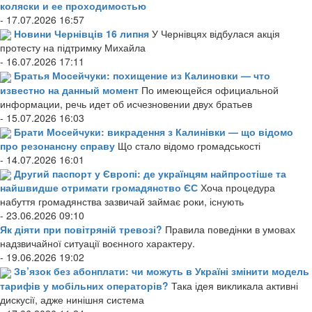
коляски и ее проходимостью
- 17.07.2026 16:57
Новини Чернівців 16 липня
У Чернівцях відбулася акція
протесту на підтримку Михайла
- 16.07.2026 17:11
Братья Мосейчуки: похищение из Калиновки — что
известно на данный момент
По имеющейся официальной
информации, речь идет об исчезновении двух братьев
- 15.07.2026 16:03
Брати Мосейчуки: викрадення з Калинівки — що відомо
про резонансну справу
Що стало відомо громадськості
- 14.07.2026 16:01
Другий паспорт у Європі: де українцям найпростіше та
найшвидше отримати громадянство ЄС
Хоча процедура
набуття громадянства зазвичай займає роки, існують
- 23.06.2026 09:10
Як діяти при повітряній тревозі?
Правила поведінки в умовах
надзвичайної ситуації воєнного характеру.
- 19.06.2026 19:02
Зв’язок без абонплати: чи можуть в Україні змінити модель
тарифів у мобільних операторів?
Така ідея викликала активні
дискусії, адже нинішня система