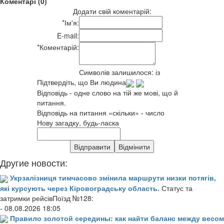
Коментарі (0)
Додати свій коментарій:
*
Ім'я:
E-mail:
*
Коментарій:
Символів залишилося:
із
Підтвердіть, що Ви людина
Відповідь - одне слово на тій же мові, що й
питання.
Відповідь на питання «скільки» - число
Нову загадку, будь-ласка
Другие новости:
Укрзалізниця тимчасово змінила маршрути низки потягів,
які курсують через Кіровоградську область.
Статус та
затримки рейсівПоїзд №128:
- 08.08.2026 18:05
Правило золотой середины: как найти баланс между весом