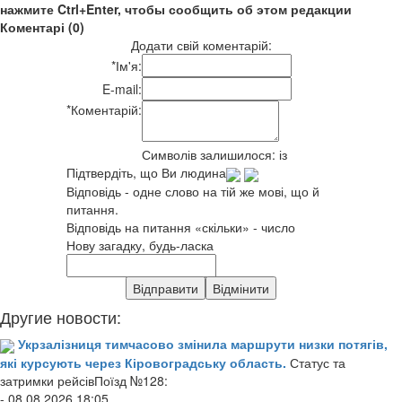
нажмите Ctrl+Enter, чтобы сообщить об этом редакции
Коментарі (0)
Додати свій коментарій:
*
Ім'я:
E-mail:
*
Коментарій:
Символів залишилося:
із
Підтвердіть, що Ви людина
Відповідь - одне слово на тій же мові, що й
питання.
Відповідь на питання «скільки» - число
Нову загадку, будь-ласка
Другие новости:
Укрзалізниця тимчасово змінила маршрути низки потягів,
які курсують через Кіровоградську область.
Статус та
затримки рейсівПоїзд №128:
- 08.08.2026 18:05