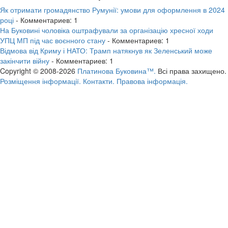
Як отримати громадянство Румунії: умови для оформлення в 2024
році
- Комментариев: 1
На Буковині чоловіка оштрафували за організацію хресної ходи
УПЦ МП під час воєнного стану
- Комментариев: 1
Відмова від Криму і НАТО: Трамп натякнув як Зеленський може
закінчити війну
- Комментариев: 1
Copyright © 2008-2026
Платинова Буковина™.
Всі права захищено.
Розміщення інформації.
Контакти.
Правова інформація.