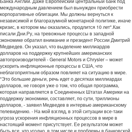
Банка Англии. Даже Европейский центральный банк под
международным давлением был вынужден приобрести
корпоративные облигации. Мы должны вернуться к
независимой и благоразумной монетарной политике, иначе
кризис, в котором мы оказались, продлится 10 лет".Как
писали Дни.Ру, на тревожные процессы в западной
экономике обратил внимание и президент России Дмитрий
Медведев. Он указал, что выделение миллиардов
долларов на поддержку крупнейших американских
автопроизводителей - General Motors и Chrysler – может
ускорить инфляционные процессы в США, что
неблагоприятным образом повлияет на ситуацию в мире.
"Это большие деньги, речь идет о десятках миллиардах
долларов, не говоря уже о том, что общая программа,
которая направляется в Соединенных Штатах Америки на
поддержку экономики, составляет, по сути, триллионы
долларов, - заявил Медведев в интервью американскому
телевидению. - На мой взгляд, в этой ситуации все-таки
угроза ускорения инфляционных процессов в мире в
настоящий момент присутствует. Ее результатом может
быть все, что угодно, в том числе и проблемы в банковской