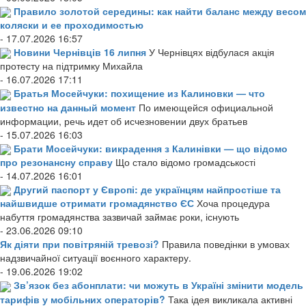
Правило золотой середины: как найти баланс между весом
коляски и ее проходимостью
- 17.07.2026 16:57
Новини Чернівців 16 липня
У Чернівцях відбулася акція
протесту на підтримку Михайла
- 16.07.2026 17:11
Братья Мосейчуки: похищение из Калиновки — что
известно на данный момент
По имеющейся официальной
информации, речь идет об исчезновении двух братьев
- 15.07.2026 16:03
Брати Мосейчуки: викрадення з Калинівки — що відомо
про резонансну справу
Що стало відомо громадськості
- 14.07.2026 16:01
Другий паспорт у Європі: де українцям найпростіше та
найшвидше отримати громадянство ЄС
Хоча процедура
набуття громадянства зазвичай займає роки, існують
- 23.06.2026 09:10
Як діяти при повітряній тревозі?
Правила поведінки в умовах
надзвичайної ситуації воєнного характеру.
- 19.06.2026 19:02
Зв’язок без абонплати: чи можуть в Україні змінити модель
тарифів у мобільних операторів?
Така ідея викликала активні