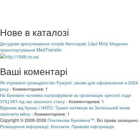
Нове в каталозі
Досудове врегулювання спорів
Автосервіс Liqui Moly
Медичне
транспортування MedTransfer
Ваші коментарі
Як отримати громадянство Румунії: умови для оформлення в 2024
році
- Комментариев: 1
На Буковині чоловіка оштрафували за організацію хресної ходи
УПЦ МП під час воєнного стану
- Комментариев: 1
Відмова від Криму і НАТО: Трамп натякнув як Зеленський може
закінчити війну
- Комментариев: 1
Copyright © 2008-2026
Платинова Буковина™.
Всі права захищено.
Розміщення інформації.
Контакти.
Правова інформація.