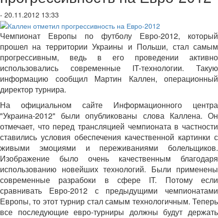
- 20.11.2012 13:33
Чемпионат Европы по футболу Евро-2012, который
прошел на территории Украины и Польши, стал самым
прогрессивным, ведь в его проведении активно
использовались современные IT-технологии. Такую
информацию сообщил Мартин Каллен, операционный
директор турнира.
На официальном сайте Информационного центра
"Украина-2012" были опубликованы слова Каллена. Он
отмечает, что перед трансляцией чемпионата в частности
ставились условия обеспечения качественной картинки с
живыми эмоциями и переживаниями болельщиков.
Изображение было очень качественным благодаря
использованию новейших технологий. Были применены
современные разрабоки в сфере
IT. Потому есл
сравнивать Евро-2012 с предыдущими чемпионатами
Европы, то этот турнир стал самым технологичным. Теперь
все последующие евро-турниры должны будут держать