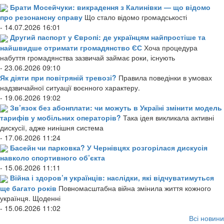
Брати Мосейчуки: викрадення з Калинівки — що відомо
про резонансну справу
Що стало відомо громадськості
- 14.07.2026 16:01
Другий паспорт у Європі: де українцям найпростіше та
найшвидше отримати громадянство ЄС
Хоча процедура
набуття громадянства зазвичай займає роки, існують
- 23.06.2026 09:10
Як діяти при повітряній тревозі?
Правила поведінки в умовах
надзвичайної ситуації воєнного характеру.
- 19.06.2026 19:02
Зв’язок без абонплати: чи можуть в Україні змінити модель
тарифів у мобільних операторів?
Така ідея викликала активні
дискусії, адже нинішня система
- 17.06.2026 11:24
Басейн чи парковка? У Чернівцях розгорілася дискусія
навколо спортивного об’єкта
- 15.06.2026 11:11
Війна і здоров’я українців: наслідки, які відчуватимуться
ще багато років
Повномасштабна війна змінила життя кожного
українця. Щоденні
- 15.06.2026 11:02
Всі новини