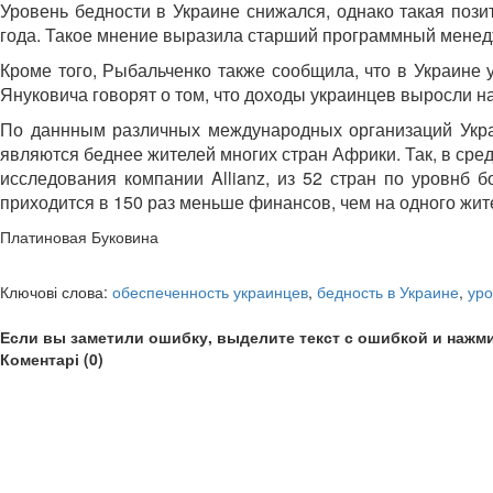
Уровень бедности в Украине снижался, однако такая пози
года. Такое мнение выразила старший
программный менед
Кроме того, Рыбальченко также сообщила, что в Украине 
Януковича говорят о том, что доходы украинцев выросли н
По даннным различных международных организаций Укра
являются беднее жителей многих стран Африки. Так, в сре
исследования компании
Allianz, из 52 стран по уровнб 
приходится в 150 раз меньше финансов, чем на одного жи
Платиновая Буковина
Ключові слова:
обеспеченность украинцев
,
бедность в Украине
,
уро
Если вы заметили ошибку, выделите текст с ошибкой и нажми
Коментарі (0)