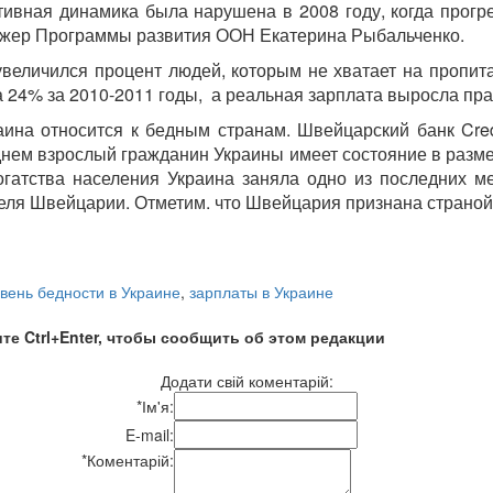
тивная динамика была нарушена в 2008 году, когда прогре
жер Программы развития ООН Екатерина Рыбальченко.
увеличился процент людей, которым не хватает на пропит
а 24% за 2010-2011 годы, а реальная зарплата выросла пра
ина относится к бедным странам. Швейцарский банк
Cre
днем взрослый гражданин Украины имеет состояние в размер
богатства населения Украина заняла одно из последних м
теля Швейцарии. Отметим. что Швейцария признана страно
вень бедности в Украине
,
зарплаты в Украине
те Ctrl+Enter, чтобы сообщить об этом редакции
Додати свій коментарій:
*
Ім'я:
E-mail:
*
Коментарій: