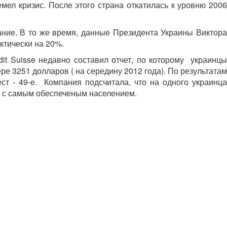
мел кризис. После этого страна откатилась к уровню 2006
ание. В то же время, данные Президента Украины Виктора
ктически на 20%.
dit Suisse недавно составил отчет, по которому украинцы
е 3251 долларов ( на середину 2012 года). По результатам
ест - 49-е. Компания подсчитала, что на одного украинца
й с самым обеспеченым населением.