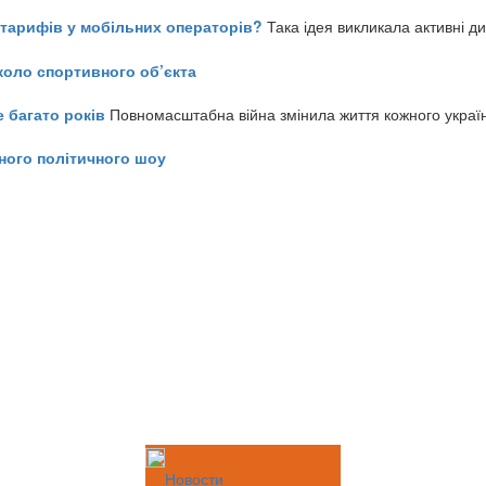
ь тарифів у мобільних операторів?
Така ідея викликала активні д
коло спортивного об’єкта
е багато років
Повномасштабна війна змінила життя кожного украї
ного політичного шоу
Новости