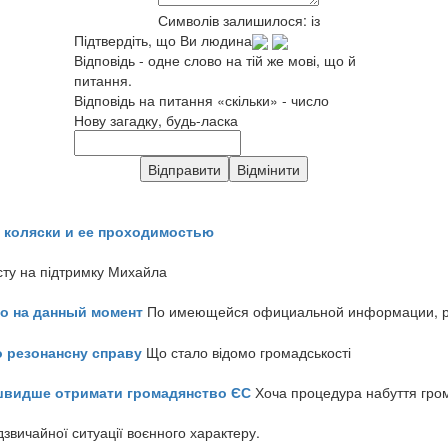
Символів залишилося:
із
Підтвердіть, що Ви людина
Відповідь - одне слово на тій же мові, що й
питання.
Відповідь на питання «скільки» - число
Нову загадку, будь-ласка
 коляски и ее проходимостью
сту на підтримку Михайла
но на данный момент
По имеющейся официальной информации, реч
о резонансну справу
Що стало відомо громадськості
айшвидше отримати громадянство ЄС
Хоча процедура набуття гром
звичайної ситуації воєнного характеру.