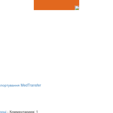
портування MedTransfer
році
- Комментариев: 1