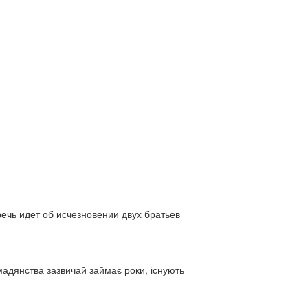
ь идет об исчезновении двух братьев
адянства зазвичай займає роки, існують