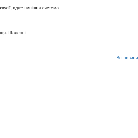
искусії, адже нинішня система
нця. Щоденні
Всі новини