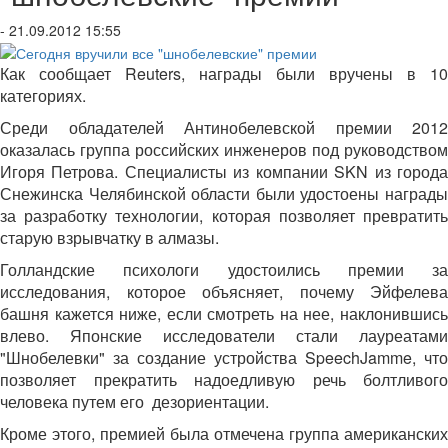
- 21.09.2012 15:55
Как сообщает Reuters, награды были вручены в 10
категориях.
Среди обладателей Антинобелевской премии 2012
оказалась группа российских инженеров под руководством
Игоря Петрова. Специалисты из компании SKN из города
Снежинска Челябинской области были удостоены награды
за разработку технологии, которая позволяет превратить
старую взрывчатку в алмазы.
Голландские психологи удостоились премии за
исследования, которое объясняет, почему Эйфелева
башня кажется ниже, если смотреть на нее, наклонившись
влево. Японские исследователи стали лауреатами
"Шнобелевки" за создание устройства SpeechJamme, что
позволяет прекратить надоедливую речь болтливого
человека путем его дезориентации.
Кроме этого, премией была отмечена группа американских