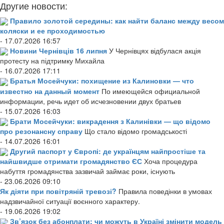
Другие новости:
Правило золотой середины: как найти баланс между весом
коляски и ее проходимостью
- 17.07.2026 16:57
Новини Чернівців 16 липня
У Чернівцях відбулася акція
протесту на підтримку Михайла
- 16.07.2026 17:11
Братья Мосейчуки: похищение из Калиновки — что
известно на данный момент
По имеющейся официальной
информации, речь идет об исчезновении двух братьев
- 15.07.2026 16:03
Брати Мосейчуки: викрадення з Калинівки — що відомо
про резонансну справу
Що стало відомо громадськості
- 14.07.2026 16:01
Другий паспорт у Європі: де українцям найпростіше та
найшвидше отримати громадянство ЄС
Хоча процедура
набуття громадянства зазвичай займає роки, існують
- 23.06.2026 09:10
Як діяти при повітряній тревозі?
Правила поведінки в умовах
надзвичайної ситуації воєнного характеру.
- 19.06.2026 19:02
Зв’язок без абонплати: чи можуть в Україні змінити модель