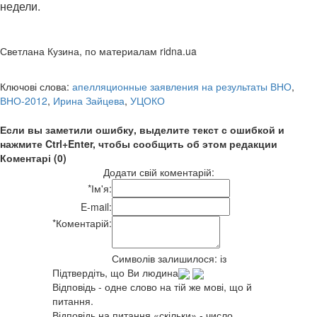
недели.
Светлана Кузина, по материалам ridna.ua
Ключові слова:
апелляционные заявления на результаты ВНО
,
ВНО-2012
,
Ирина Зайцева
,
УЦОКО
Если вы заметили ошибку, выделите текст с ошибкой и
нажмите Ctrl+Enter, чтобы сообщить об этом редакции
Коментарі (0)
Додати свій коментарій:
*
Ім'я:
E-mail:
*
Коментарій:
Символів залишилося:
із
Підтвердіть, що Ви людина
Відповідь - одне слово на тій же мові, що й
питання.
Відповідь на питання «скільки» - число