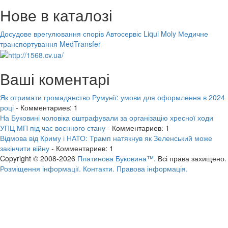
Нове в каталозі
Досудове врегулювання спорів
Автосервіс Liqui Moly
Медичне
транспортування MedTransfer
Ваші коментарі
Як отримати громадянство Румунії: умови для оформлення в 2024
році
- Комментариев: 1
На Буковині чоловіка оштрафували за організацію хресної ходи
УПЦ МП під час воєнного стану
- Комментариев: 1
Відмова від Криму і НАТО: Трамп натякнув як Зеленський може
закінчити війну
- Комментариев: 1
Copyright © 2008-2026
Платинова Буковина™.
Всі права захищено.
Розміщення інформації.
Контакти.
Правова інформація.