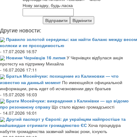
Нову загадку, будь-ласка
Другие новости:
Правило золотой середины: как найти баланс между весом
коляски и ее проходимостью
- 17.07.2026 16:57
Новини Чернівців 16 липня
У Чернівцях відбулася акція
протесту на підтримку Михайла
- 16.07.2026 17:11
Братья Мосейчуки: похищение из Калиновки — что
известно на данный момент
По имеющейся официальной
информации, речь идет об исчезновении двух братьев
- 15.07.2026 16:03
Брати Мосейчуки: викрадення з Калинівки — що відомо
про резонансну справу
Що стало відомо громадськості
- 14.07.2026 16:01
Другий паспорт у Європі: де українцям найпростіше та
найшвидше отримати громадянство ЄС
Хоча процедура
набуття громадянства зазвичай займає роки, існують