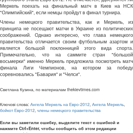
Меркель поехать на финальный матч в Киев на НСК
"Олимпийский", если немцы пройдут в финал турнира.
Члены немецкого правительства, как и Меркель, из
принципа не посещают матчи в Украине из политических
соображений. Однако интересно, что глава немецкого
правительства отличается своим футбольным азартом и
является большой поклонницей этого вида спорта.
Примечательно, что на саммите стран "большой
восьмерки" именно Меркель предложила посмотреть матч
финала Лиги Чемпионов, на котором за победу
соревновались "Бавария" и "Челси".
Светлана Кузина, по материалам thekievtimes.com
Ключові слова:
Ангела Меркель на Евро-2012
,
Ангела Меркель
,
бойкот Евро-2012
,
члены немецкого правительства
Если вы заметили ошибку, выделите текст с ошибкой и
нажмите Ctrl+Enter, чтобы сообщить об этом редакции