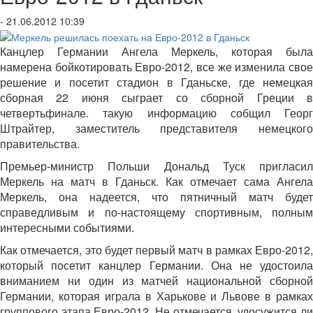
- 21.06.2012 10:39
Канцлер Германии Ангела Меркель, которая была
намерена бойкотировать Евро-2012, все же изменила свое
решение и посетит стадион в Гданьске, где немецкая
сборная 22 июня сыграет со сборной Греции в
четвертьфинале. такую информацию собщил Георг
Штрайтер,
заместитель представителя немецког
правительства.
Премьер-министр Польши Дональд Туск пригласил
Меркель на матч в Гданьск. Как отмечает сама Ангела
Меркель, она надеется, что пятничный матч будет
справедливым и по-настоящему спортивным, полным
интересными событиями.
Как отмечается, это будет первый матч в рамках Евро-2012,
который посетит канцлер Германии. Она не удостоила
вниманием ни один из матчей национальной сборной
Германии, которая играла в Харькове и Львове в рамках
группового этапа Евро-2012. Не отмечается, удосужится ли