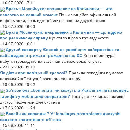
- 16.07.2026 17:11
Братья Мосейчуки: похищение из Калиновки — что
известно на данный момент
По имеющейся официальной
информации, речь идет об исчезновении двух братьев
- 15.07.2026 16:03
Брати Мосейчуки: викрадення з Калинівки — що відомо
про резонансну справу
Що стало відомо громадськості
- 14.07.2026 16:01
Другий паспорт у Європі: де українцям найпростіше та
найшвидше отримати громадянство ЄС
Хоча процедура
набуття громадянства зазвичай займає роки, існують
- 23.06.2026 09:10
Як діяти при повітряній тревозі?
Правила поведінки в умовах
надзвичайної ситуації воєнного характеру.
- 19.06.2026 19:02
Зв’язок без абонплати: чи можуть в Україні змінити модель
тарифів у мобільних операторів?
Така ідея викликала активні
дискусії, адже нинішня система
- 17.06.2026 11:24
Басейн чи парковка? У Чернівцях розгорілася дискусія
навколо спортивного об’єкта
- 15.06.2026 11:11