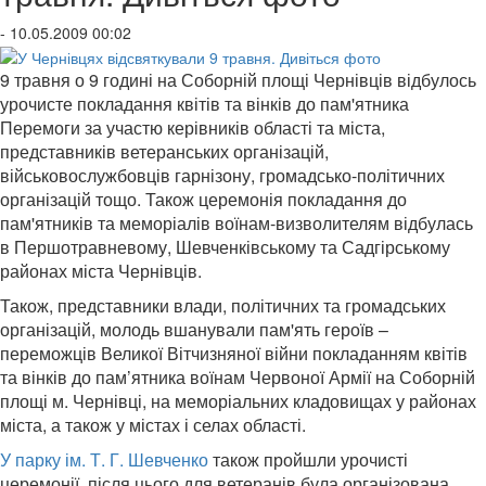
- 10.05.2009 00:02
9 травня о 9 годині на Соборній площі Чернівців відбулось
урочисте покладання квітів та вінків до пам'ятника
Перемоги за участю керівників області та міста,
представників ветеранських організацій,
військовослужбовців гарнізону, громадсько-політичних
організацій тощо. Також церемонія покладання до
пам'ятників та меморіалів воїнам-визволителям відбулась
в Першотравневому, Шевченківському та Садгірському
районах міста Чернівців.
Також, представники влади, політичних та громадських
організацій, молодь вшанували пам'ять героїв –
переможців Великої Вітчизняної війни покладанням квітів
та вінків до пам’ятника воїнам Червоної Армії на Соборній
площі м. Чернівці, на меморіальних кладовищах у районах
міста, а також у містах і селах області.
У парку ім. Т. Г. Шевченко
також пройшли урочисті
церемонії, після цього для ветеранів була організована