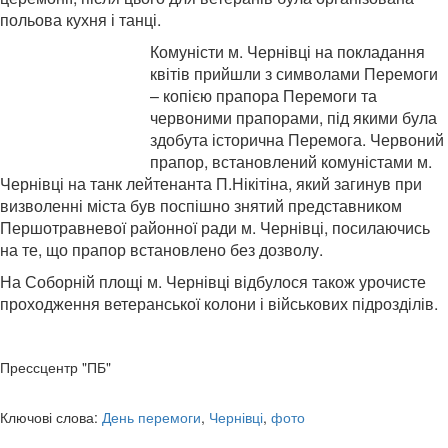
польова кухня і танці.
Комуністи м. Чернівці на покладання
квітів прийшли з символами Перемоги
– копією прапора Перемоги та
червоними прапорами, під якими була
здобута історична Перемога. Червоний
прапор, встановлений комуністами м.
Чернівці на танк лейтенанта П.Нікітіна, який загинув при
визволенні міста був поспішно знятий представником
Першотравневої районної ради м. Чернівці, посилаючись
на те, що прапор встановлено без дозволу.
На Соборній площі м. Чернівці відбулося також урочисте
проходження ветеранської колони і військових підрозділів.
Прессцентр "ПБ"
Ключові слова:
День перемоги
,
Чернівці
,
фото