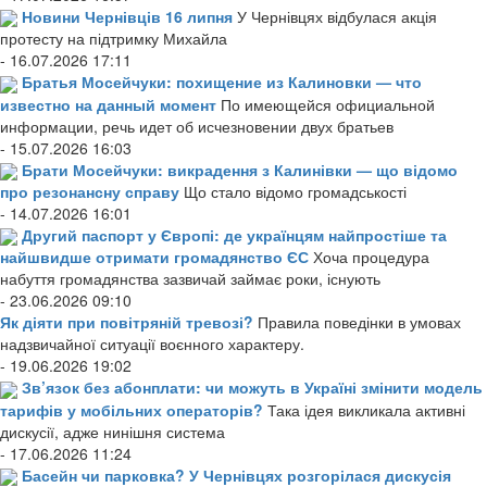
Новини Чернівців 16 липня
У Чернівцях відбулася акція
протесту на підтримку Михайла
- 16.07.2026 17:11
Братья Мосейчуки: похищение из Калиновки — что
известно на данный момент
По имеющейся официальной
информации, речь идет об исчезновении двух братьев
- 15.07.2026 16:03
Брати Мосейчуки: викрадення з Калинівки — що відомо
про резонансну справу
Що стало відомо громадськості
- 14.07.2026 16:01
Другий паспорт у Європі: де українцям найпростіше та
найшвидше отримати громадянство ЄС
Хоча процедура
набуття громадянства зазвичай займає роки, існують
- 23.06.2026 09:10
Як діяти при повітряній тревозі?
Правила поведінки в умовах
надзвичайної ситуації воєнного характеру.
- 19.06.2026 19:02
Зв’язок без абонплати: чи можуть в Україні змінити модель
тарифів у мобільних операторів?
Така ідея викликала активні
дискусії, адже нинішня система
- 17.06.2026 11:24
Басейн чи парковка? У Чернівцях розгорілася дискусія