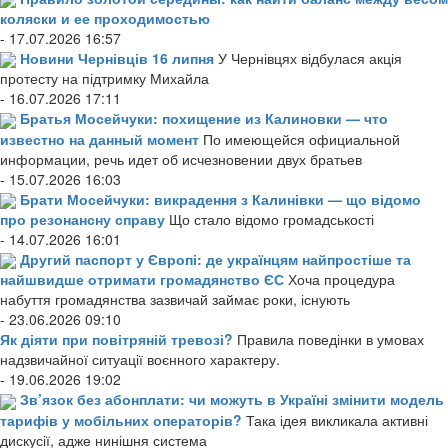
коляски и ее проходимостью
- 17.07.2026 16:57
Новини Чернівців 16 липня
У Чернівцях відбулася акція
протесту на підтримку Михайла
- 16.07.2026 17:11
Братья Мосейчуки: похищение из Калиновки — что
известно на данный момент
По имеющейся официальной
информации, речь идет об исчезновении двух братьев
- 15.07.2026 16:03
Брати Мосейчуки: викрадення з Калинівки — що відомо
про резонансну справу
Що стало відомо громадськості
- 14.07.2026 16:01
Другий паспорт у Європі: де українцям найпростіше та
найшвидше отримати громадянство ЄС
Хоча процедура
набуття громадянства зазвичай займає роки, існують
- 23.06.2026 09:10
Як діяти при повітряній тревозі?
Правила поведінки в умовах
надзвичайної ситуації воєнного характеру.
- 19.06.2026 19:02
Зв’язок без абонплати: чи можуть в Україні змінити модель
тарифів у мобільних операторів?
Така ідея викликала активні
дискусії, адже нинішня система