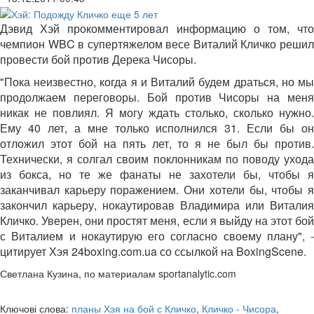
Дэвид Хэй прокомментировал информацию о том, что
чемпион WBC в супертяжелом весе Виталий Кличко решил
провести бой против Дерека Чисоры.
"Пока неизвестно, когда я и Виталий будем драться, но мы
продолжаем переговоры. Бой против Чисоры на меня
никак не повлиял. Я могу ждать столько, сколько нужно.
Ему 40 лет, а мне только исполнился 31. Если бы он
отложил этот бой на пять лет, то я не был бы против.
Технически, я солгал своим поклонникам по поводу ухода
из бокса, но те же фанаты не захотели бы, чтобы я
заканчивал карьеру поражением. Они хотели бы, чтобы я
закончил карьеру, нокаутировав Владимира или Виталия
Кличко. Уверен, они простят меня, если я выйду на этот бой
с Виталием и нокаутирую его согласно своему плану", -
цитирует Хэя 24boxing.com.ua со ссылкой на BoxingScene.
Светлана Кузина, по материалам sportanalytic.com
Ключові слова:
планы Хэя на бой с Кличко
,
Кличко - Чисора
,