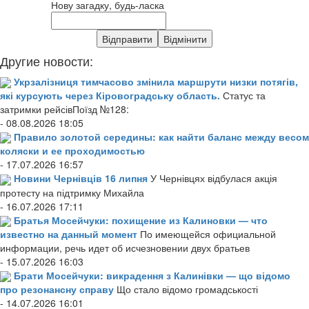
Нову загадку, будь-ласка
Другие новости:
Укрзалізниця тимчасово змінила маршрути низки потягів,
які курсують через Кіровоградську область.
Статус та
затримки рейсівПоїзд №128:
- 08.08.2026 18:05
Правило золотой середины: как найти баланс между весом
коляски и ее проходимостью
- 17.07.2026 16:57
Новини Чернівців 16 липня
У Чернівцях відбулася акція
протесту на підтримку Михайла
- 16.07.2026 17:11
Братья Мосейчуки: похищение из Калиновки — что
известно на данный момент
По имеющейся официальной
информации, речь идет об исчезновении двух братьев
- 15.07.2026 16:03
Брати Мосейчуки: викрадення з Калинівки — що відомо
про резонансну справу
Що стало відомо громадськості
- 14.07.2026 16:01