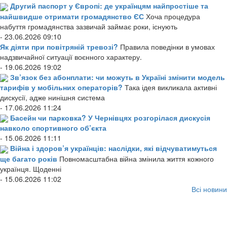
Другий паспорт у Європі: де українцям найпростіше та
найшвидше отримати громадянство ЄС
Хоча процедура
набуття громадянства зазвичай займає роки, існують
- 23.06.2026 09:10
Як діяти при повітряній тревозі?
Правила поведінки в умовах
надзвичайної ситуації воєнного характеру.
- 19.06.2026 19:02
Зв’язок без абонплати: чи можуть в Україні змінити модель
тарифів у мобільних операторів?
Така ідея викликала активні
дискусії, адже нинішня система
- 17.06.2026 11:24
Басейн чи парковка? У Чернівцях розгорілася дискусія
навколо спортивного об’єкта
- 15.06.2026 11:11
Війна і здоров’я українців: наслідки, які відчуватимуться
ще багато років
Повномасштабна війна змінила життя кожного
українця. Щоденні
- 15.06.2026 11:02
Всі новини