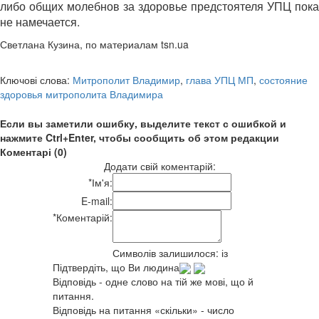
либо общих молебнов за здоровье предстоятеля УПЦ пока
не намечается.
Светлана Кузина, по материалам tsn.ua
Ключові слова:
Митрополит Владимир
,
глава УПЦ МП
,
состояние
здоровья митрополита Владимира
Если вы заметили ошибку, выделите текст с ошибкой и
нажмите Ctrl+Enter, чтобы сообщить об этом редакции
Коментарі (0)
Додати свій коментарій:
*
Ім'я:
E-mail:
*
Коментарій:
Символів залишилося:
із
Підтвердіть, що Ви людина
Відповідь - одне слово на тій же мові, що й
питання.
Відповідь на питання «скільки» - число