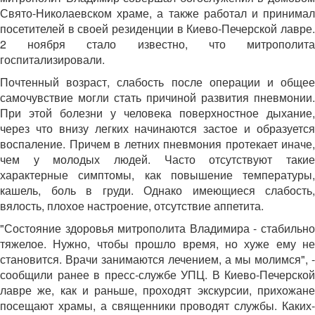
Свято-Николаевском храме, а также работал и принимал
посетителей в своей резиденции в Киево-Печерской лавре.
2 ноября стало известно, что митрополита
госпитализировали.
Почтенный возраст, слабость после операции и общее
самочувствие могли стать причиной развития пневмонии.
При этой болезни у человека поверхностное дыхание,
через что внизу легких начинаются застое и образуется
воспаление. Причем в летних пневмония протекает иначе,
чем у молодых людей. Часто отсутствуют такие
характерные симптомы, как повышение температуры,
кашель, боль в груди. Однако имеющиеся слабость,
вялость, плохое настроение, отсутствие аппетита.
"Состояние здоровья митрополита Владимира - стабильно
тяжелое. Нужно, чтобы прошло время, но хуже ему не
становится. Врачи занимаются лечением, а мы молимся", -
сообщили ранее в пресс-службе УПЦ. В Киево-Печерской
лавре же, как и раньше, проходят экскурсии, прихожане
посещают храмы, а священники проводят службы. Каких-