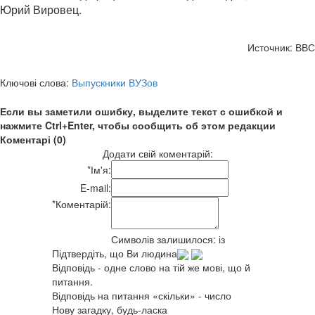
Юрий Вировец.
Источник: ВВС
Ключові слова:
Выпускники ВУЗов
Если вы заметили ошибку, выделите текст с ошибкой и
нажмите Ctrl+Enter, чтобы сообщить об этом редакции
Коментарі (0)
Додати свій коментарій:
*
Ім'я:
E-mail:
*
Коментарій:
Символів залишилося:
із
Підтвердіть, що Ви людина
Відповідь - одне слово на тій же мові, що й
питання.
Відповідь на питання «скільки» - число
Нову загадку, будь-ласка