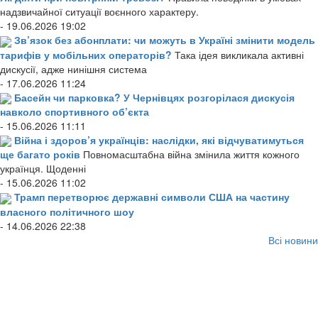
надзвичайної ситуації воєнного характеру.
- 19.06.2026 19:02
Зв’язок без абонплати: чи можуть в Україні змінити модель
тарифів у мобільних операторів?
Така ідея викликала активні
дискусії, адже нинішня система
- 17.06.2026 11:24
Басейн чи парковка? У Чернівцях розгорілася дискусія
навколо спортивного об’єкта
- 15.06.2026 11:11
Війна і здоров’я українців: наслідки, які відчуватимуться
ще багато років
Повномасштабна війна змінила життя кожного
українця. Щоденні
- 15.06.2026 11:02
Трамп перетворює державні символи США на частину
власного політичного шоу
- 14.06.2026 22:38
Всі новини