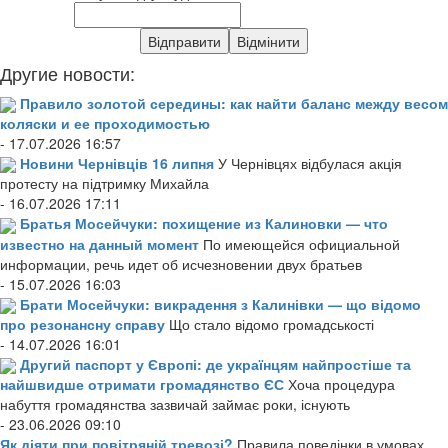
Другие новости:
Правило золотой середины: как найти баланс между весом
коляски и ее проходимостью
- 17.07.2026 16:57
Новини Чернівців 16 липня
У Чернівцях відбулася акція
протесту на підтримку Михайла
- 16.07.2026 17:11
Братья Мосейчуки: похищение из Калиновки — что
известно на данный момент
По имеющейся официальной
информации, речь идет об исчезновении двух братьев
- 15.07.2026 16:03
Брати Мосейчуки: викрадення з Калинівки — що відомо
про резонансну справу
Що стало відомо громадськості
- 14.07.2026 16:01
Другий паспорт у Європі: де українцям найпростіше та
найшвидше отримати громадянство ЄС
Хоча процедура
набуття громадянства зазвичай займає роки, існують
- 23.06.2026 09:10
Як діяти при повітряній тревозі?
Правила поведінки в умовах