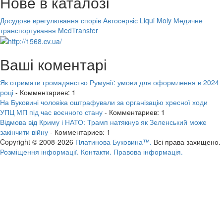
Нове в каталозі
Досудове врегулювання спорів
Автосервіс Liqui Moly
Медичне
транспортування MedTransfer
Ваші коментарі
Як отримати громадянство Румунії: умови для оформлення в 2024
році
- Комментариев: 1
На Буковині чоловіка оштрафували за організацію хресної ходи
УПЦ МП під час воєнного стану
- Комментариев: 1
Відмова від Криму і НАТО: Трамп натякнув як Зеленський може
закінчити війну
- Комментариев: 1
Copyright © 2008-2026
Платинова Буковина™.
Всі права захищено.
Розміщення інформації.
Контакти.
Правова інформація.