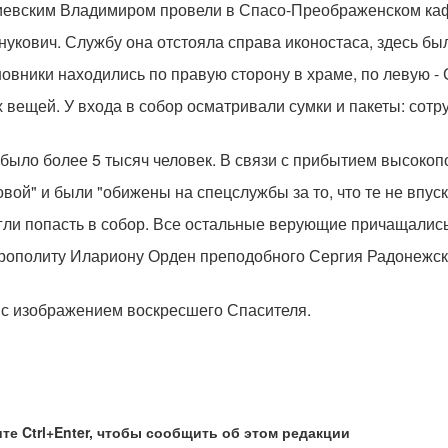
Киевским Владимиром провели в Спасо-Преображенском ка
кович. Службу она отстояла справа иконостаса, здесь был
овники находились по правую сторону в храме, по левую -
 вещей. У входа в собор осматривали сумки и пакеты: сот
было более 5 тысяч человек. В связи с прибытием высокоп
ой" и были "обижены на спецслужбы за то, что те не впуск
огли попасть в собор. Все остальные верующие причащалис
рополиту Илариону Орден преподобного Сергия Радонежско
 с изображением воскресшего Спасителя.
те Ctrl+Enter, чтобы сообщить об этом редакции