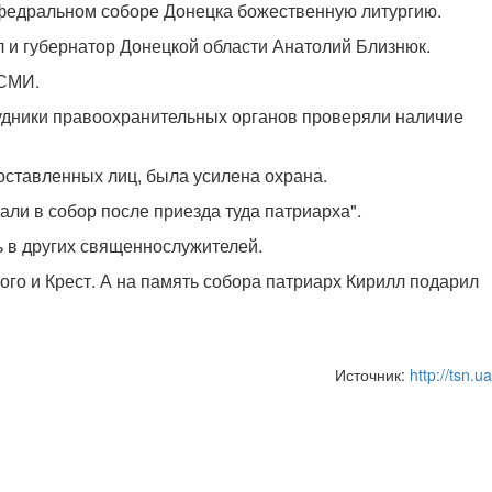
федральном соборе Донецка божественную литургию.
 и губернатор Донецкой области Анатолий Близнюк.
 СМИ.
рудники правоохранительных органов проверяли наличие
оставленных лиц, была усилена охрана.
али в собор после приезда туда патриарха".
ь в других священнослужителей.
го и Крест. А на память собора патриарх Кирилл подарил
Источник:
http://tsn.ua