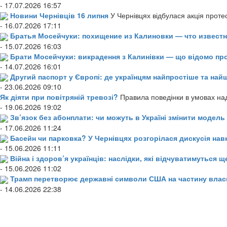
- 17.07.2026 16:57
Новини Чернівців 16 липня
У Чернівцях відбулася акція проте
- 16.07.2026 17:11
Братья Мосейчуки: похищение из Калиновки — что извест
- 15.07.2026 16:03
Брати Мосейчуки: викрадення з Калинівки — що відомо пр
- 14.07.2026 16:01
Другий паспорт у Європі: де українцям найпростіше та н
- 23.06.2026 09:10
Як діяти при повітряній тревозі?
Правила поведінки в умовах над
- 19.06.2026 19:02
Зв’язок без абонплати: чи можуть в Україні змінити модел
- 17.06.2026 11:24
Басейн чи парковка? У Чернівцях розгорілася дискусія нав
- 15.06.2026 11:11
Війна і здоров’я українців: наслідки, які відчуватимуться щ
- 15.06.2026 11:02
Трамп перетворює державні символи США на частину влас
- 14.06.2026 22:38