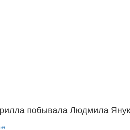
ирилла побывала Людмила Яну