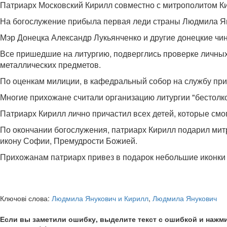
Патриарх Московский Кирилл совместно с митрополитом 
На богослужение прибыла первая леди страны Людмила Яну
Мэр Донецка Александр Лукьянченко и другие донецкие чин
Все пришедшие на литургию, подверглись проверке личных
металлических предметов.
По оценкам милиции, в кафедральный собор на службу при
Многие прихожане считали организацию литургии "бестолков
Патриарх Кирилл лично причастил всех детей, которые см
По окончании богослужения, патриарх Кирилл подарил мит
икону Софии, Премудрости Божией.
Прихожанам патриарх привез в подарок небольшие иконки
Ключові слова:
Людмила Янукович и Кирилл
,
Людмила Янукович
Если вы заметили ошибку, выделите текст с ошибкой и нажми