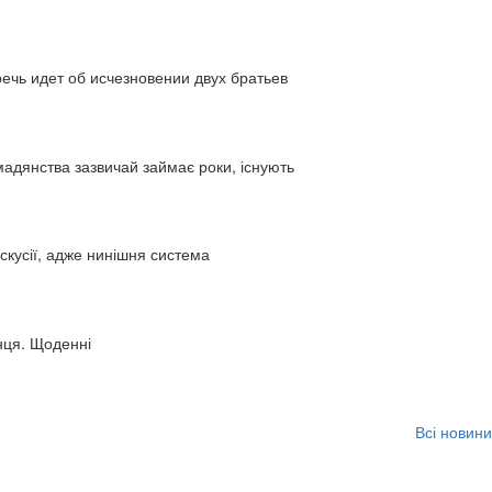
ь идет об исчезновении двух братьев
адянства зазвичай займає роки, існують
искусії, адже нинішня система
нця. Щоденні
Всі новини