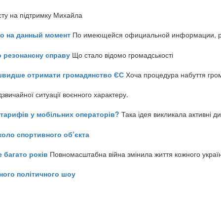
сту на підтримку Михайла
но на данный момент
По имеющейся официальной информации, реч
о резонансну справу
Що стало відомо громадськості
айшвидше отримати громадянство ЄС
Хоча процедура набуття гром
звичайної ситуації воєнного характеру.
ь тарифів у мобільних операторів?
Така ідея викликала активні д
коло спортивного об’єкта
е багато років
Повномасштабна війна змінила життя кожного украї
ного політичного шоу