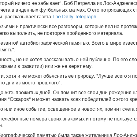
торый ничего не забывает". Боб Петрелла из Лос-Анджелес
счета в виденных футбольных матчах. О его потрясающих с
, рассказывает газета
The Daily Telegraph
.
зьями и практически все разговоры, которые вел на протяж
егко выполнить, не повторяя пройденного материала.
азвитой автобиографической памятью. Всего в мире извест
амять".
ость, но не хотел рассказывать о ней публично. По его сл
ржками в развитии) или же не верят ему.
 хотя и не может объяснить ее природу. "Лучше всего я п
то дни из моего прошлого".
до 50% прожитых дней. Он помнит все свои дни рождения на
ия "Оскаров" и может назвать всех победителей с этого вр
то или иное событие, освещенное в новостях, помнит счета
 телефонные номера своих знакомых и потому не пользует
и.
иографической памятью была также жительница Лос-Анджел