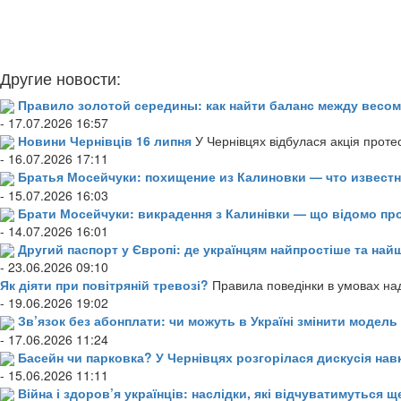
Другие новости:
Правило золотой середины: как найти баланс между весом
- 17.07.2026 16:57
Новини Чернівців 16 липня
У Чернівцях відбулася акція проте
- 16.07.2026 17:11
Братья Мосейчуки: похищение из Калиновки — что извест
- 15.07.2026 16:03
Брати Мосейчуки: викрадення з Калинівки — що відомо пр
- 14.07.2026 16:01
Другий паспорт у Європі: де українцям найпростіше та н
- 23.06.2026 09:10
Як діяти при повітряній тревозі?
Правила поведінки в умовах над
- 19.06.2026 19:02
Зв’язок без абонплати: чи можуть в Україні змінити модел
- 17.06.2026 11:24
Басейн чи парковка? У Чернівцях розгорілася дискусія нав
- 15.06.2026 11:11
Війна і здоров’я українців: наслідки, які відчуватимуться щ