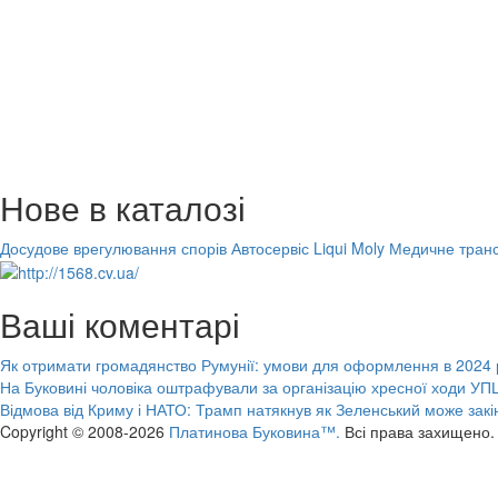
Нове в каталозі
Досудове врегулювання спорів
Автосервіс Liqui Moly
Медичне транс
Ваші коментарі
Як отримати громадянство Румунії: умови для оформлення в 2024 
На Буковині чоловіка оштрафували за організацію хресної ходи УПЦ
Відмова від Криму і НАТО: Трамп натякнув як Зеленський може закі
Copyright © 2008-2026
Платинова Буковина™.
Всі права захищено