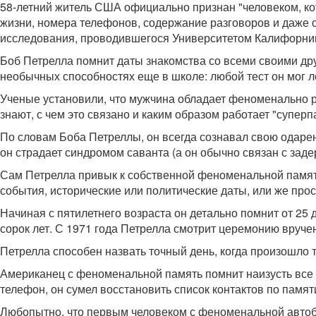
58-летний житель США официально признан "человеком, ко
жизни, номера телефонов, содержание разговоров и даже 
исследования, проводившегося Университетом Калифорнии
Боб Петрелла помнит даты знакомства со всеми своими дру
необычных способностях еще в школе: любой тест он мог л
Ученые установили, что мужчина обладает феноменально р
знают, с чем это связано и каким образом работает "суперп
По словам Боба Петреллы, он всегда сознавал свою одаренн
он страдает синдромом саванта (а он обычно связан с заде
Сам Петрелла привык к собственной феноменальной памяти,
события, исторические или политические даты, или же прос
Начиная с пятилетнего возраста он детально помнит от 25 
сорок лет. С 1971 года Петрелла смотрит церемонию вручен
Петрелла способен назвать точный день, когда произошло 
Американец с феноменальной память помнит наизусть все
телефон, он сумел восстановить список контактов по памят
Любопытно, что первым человеком с феноменальной автоб