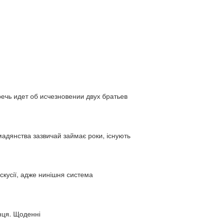
ь идет об исчезновении двух братьев
адянства зазвичай займає роки, існують
искусії, адже нинішня система
нця. Щоденні