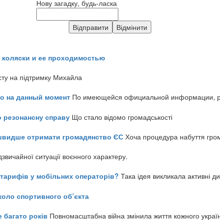
Нову загадку, будь-ласка
 коляски и ее проходимостью
сту на підтримку Михайла
но на данный момент
По имеющейся официальной информации, реч
о резонансну справу
Що стало відомо громадськості
айшвидше отримати громадянство ЄС
Хоча процедура набуття гром
звичайної ситуації воєнного характеру.
ь тарифів у мобільних операторів?
Така ідея викликала активні д
коло спортивного об’єкта
е багато років
Повномасштабна війна змінила життя кожного украї