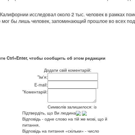
Калифорнии исследовал около 2 тыс. человек в рамках пои
е мог бы лишь человек, запоминающий прошлое во всех под
те Ctrl+Enter, чтобы сообщить об этом редакции
Додати свій коментарій:
*
Ім'я:
E-mail:
*
Коментарій:
Символів залишилося:
із
Підтвердіть, що Ви людина
Відповідь - одне слово на тій же мові, що й
питання.
Відповідь на питання «скільки» - число