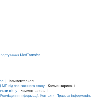
портування MedTransfer
році
- Комментариев: 1
 МП під час воєнного стану
- Комментариев: 1
нчити війну
- Комментариев: 1
.
Розміщення інформації.
Контакти.
Правова інформація.