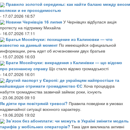
Правило золотой середины: как найти баланс между весом
коляски и ее проходимостью
- 17.07.2026 16:57
Новини Чернівців 16 липня
У Чернівцях відбулася акція
протесту на підтримку Михайла
- 16.07.2026 17:11
Братья Мосейчуки: похищение из Калиновки — что
известно на данный момент
По имеющейся официальной
информации, речь идет об исчезновении двух братьев
- 15.07.2026 16:03
Брати Мосейчуки: викрадення з Калинівки — що відомо
про резонансну справу
Що стало відомо громадськості
- 14.07.2026 16:01
Другий паспорт у Європі: де українцям найпростіше та
найшвидше отримати громадянство ЄС
Хоча процедура
набуття громадянства зазвичай займає роки, існують
- 23.06.2026 09:10
Як діяти при повітряній тревозі?
Правила поведінки в умовах
надзвичайної ситуації воєнного характеру.
- 19.06.2026 19:02
Зв’язок без абонплати: чи можуть в Україні змінити модель
тарифів у мобільних операторів?
Така ідея викликала активні