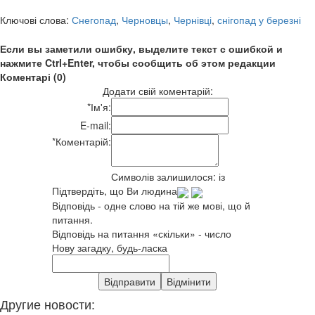
Ключові слова:
Снегопад
,
Черновцы
,
Чернівці
,
снігопад у березні
Если вы заметили ошибку, выделите текст с ошибкой и
нажмите Ctrl+Enter, чтобы сообщить об этом редакции
Коментарі (0)
Додати свій коментарій:
*
Ім'я:
E-mail:
*
Коментарій:
Символів залишилося:
із
Підтвердіть, що Ви людина
Відповідь - одне слово на тій же мові, що й
питання.
Відповідь на питання «скільки» - число
Нову загадку, будь-ласка
Другие новости: