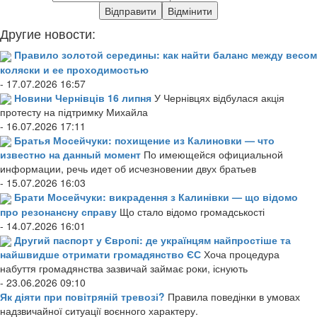
Другие новости:
Правило золотой середины: как найти баланс между весом
коляски и ее проходимостью
- 17.07.2026 16:57
Новини Чернівців 16 липня
У Чернівцях відбулася акція
протесту на підтримку Михайла
- 16.07.2026 17:11
Братья Мосейчуки: похищение из Калиновки — что
известно на данный момент
По имеющейся официальной
информации, речь идет об исчезновении двух братьев
- 15.07.2026 16:03
Брати Мосейчуки: викрадення з Калинівки — що відомо
про резонансну справу
Що стало відомо громадськості
- 14.07.2026 16:01
Другий паспорт у Європі: де українцям найпростіше та
найшвидше отримати громадянство ЄС
Хоча процедура
набуття громадянства зазвичай займає роки, існують
- 23.06.2026 09:10
Як діяти при повітряній тревозі?
Правила поведінки в умовах
надзвичайної ситуації воєнного характеру.