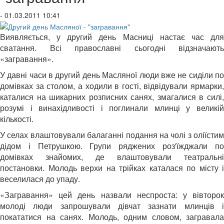
- 01.03.2011 10:41
Виявляється, у другий день Масниці настає час для
сватання. Всі православні сьогодні відзначають
«загравання».
У давні часи в другий день Масляної люди вже не сиділи по
домівках за столом, а ходили в гості, відвідували ярмарки,
каталися на шикарних розписних санях, змагалися в силі,
розумі і винахідливості і поглинали млинці у великій
кількості.
У селах влаштовували балаганні подання на чолі з оліїстим
дідом і Петрушкою. Групи ряджених роз'їжджали по
домівках знайомих, де влаштовували театральні
постановки. Молодь верхи на трійках каталася по місту і
веселилася до упаду.
«Загравання» цей день назвали неспроста: у вівторок
молоді люди запрошували дівчат зазнати млинців і
покататися на санях. Молодь, одним словом, загравала