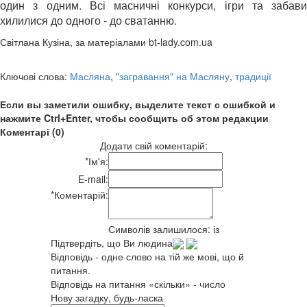
один з одним. Всі масничні конкурси, ігри та забави
хилилися до одного - до сватанню.
Світлана Кузіна, за матеріалами bt-lady.com.ua
Ключові слова:
Масляна
,
"загравання" на Масляну
,
традиції
Если вы заметили ошибку, выделите текст с ошибкой и
нажмите Ctrl+Enter, чтобы сообщить об этом редакции
Коментарі (0)
Додати свій коментарій:
*
Ім'я:
E-mail:
*
Коментарій:
Символів залишилося:
із
Підтвердіть, що Ви людина
Відповідь - одне слово на тій же мові, що й
питання.
Відповідь на питання «скільки» - число
Нову загадку, будь-ласка