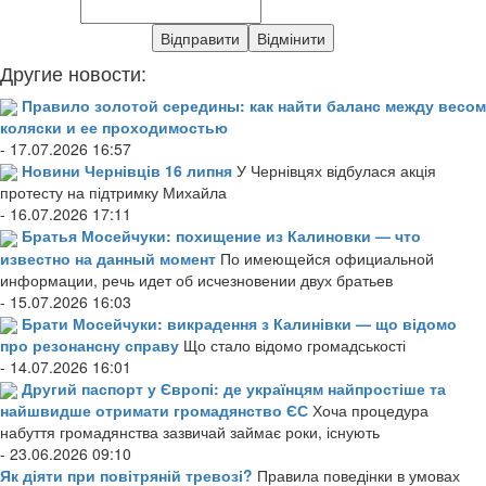
Другие новости:
Правило золотой середины: как найти баланс между весом
коляски и ее проходимостью
- 17.07.2026 16:57
Новини Чернівців 16 липня
У Чернівцях відбулася акція
протесту на підтримку Михайла
- 16.07.2026 17:11
Братья Мосейчуки: похищение из Калиновки — что
известно на данный момент
По имеющейся официальной
информации, речь идет об исчезновении двух братьев
- 15.07.2026 16:03
Брати Мосейчуки: викрадення з Калинівки — що відомо
про резонансну справу
Що стало відомо громадськості
- 14.07.2026 16:01
Другий паспорт у Європі: де українцям найпростіше та
найшвидше отримати громадянство ЄС
Хоча процедура
набуття громадянства зазвичай займає роки, існують
- 23.06.2026 09:10
Як діяти при повітряній тревозі?
Правила поведінки в умовах