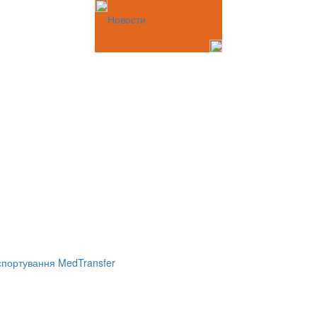
Новости
портування MedTransfer