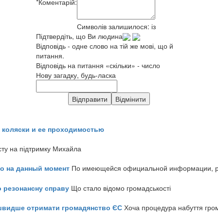
*
Коментарій:
Символів залишилося:
із
Підтвердіть, що Ви людина
Відповідь - одне слово на тій же мові, що й
питання.
Відповідь на питання «скільки» - число
Нову загадку, будь-ласка
 коляски и ее проходимостью
сту на підтримку Михайла
но на данный момент
По имеющейся официальной информации, реч
о резонансну справу
Що стало відомо громадськості
айшвидше отримати громадянство ЄС
Хоча процедура набуття гром