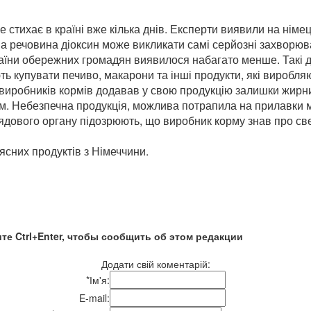
 стихає в країні вже кілька днів. Експерти виявили на німе
а речовина діоксин може викликати самі серйозні захворюва
країни обережних громадян виявилося набагато менше. Такі д
ть купувати печиво, макарони та інші продукти, які виробл
их виробників кормів додавав у свою продукцію залишки жирн
м. Небезпечна продукція, можлива потрапила на прилавки м
ового органу підозрюють, що виробник корму знав про сверх
ясних продуктів з Німеччини.
те Ctrl+Enter, чтобы сообщить об этом редакции
Додати свій коментарій:
*
Ім'я:
E-mail: