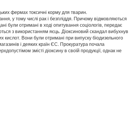
цьких фермах токсичні корму для тварин.
ння, у тому числі рак і безпліддя. Причому відмовляються
ані були отримані в ході опитування соціологів, передає
яються з використанням яєць. Діоксиновий скандал вибухнув
их кислот. Вони були отримані при випуску біодизельного
агазинів і деяких країн ЄС. Прокуратура почала
допустімом змісті діоксину в своїй продукції, однак не