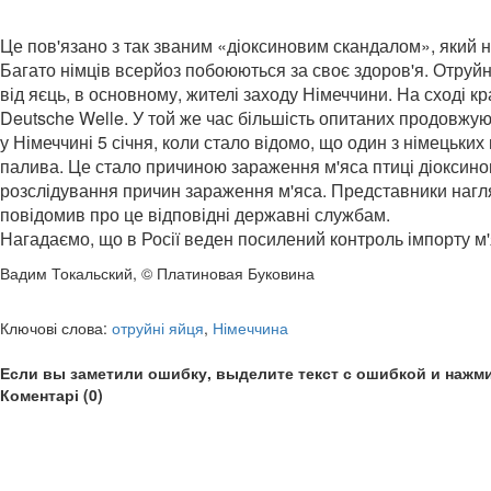
Це пов'язано з так званим «діоксиновим скандалом», який не
Багато німців всерйоз побоюються за своє здоров'я. Отруйн
від яєць, в основному, жителі заходу Німеччини. На сході 
Deutsche Welle. У той же час більшість опитаних продовжую
у Німеччині 5 січня, коли стало відомо, що один з німецьк
палива. Це стало причиною зараження м'яса птиці діоксино
розслідування причин зараження м'яса. Представники нагляд
повідомив про це відповідні державні службам.
Нагадаємо, що в Росії веден посилений контроль імпорту м'
Вадим Токальский, © Платиновая Буковина
Ключові слова:
отруйні яйця
,
Німеччина
Если вы заметили ошибку, выделите текст с ошибкой и нажми
Коментарі (0)