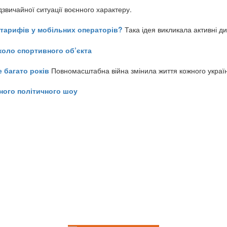
звичайної ситуації воєнного характеру.
ь тарифів у мобільних операторів?
Така ідея викликала активні д
коло спортивного об’єкта
е багато років
Повномасштабна війна змінила життя кожного украї
ного політичного шоу