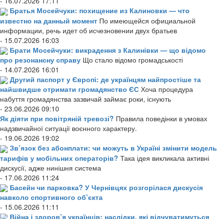
- 16.07.2026 17:11
Братья Мосейчуки: похищение из Калиновки — что
известно на данный момент
По имеющейся официальной
информации, речь идет об исчезновении двух братьев
- 15.07.2026 16:03
Брати Мосейчуки: викрадення з Калинівки — що відомо
про резонансну справу
Що стало відомо громадськості
- 14.07.2026 16:01
Другий паспорт у Європі: де українцям найпростіше та
найшвидше отримати громадянство ЄС
Хоча процедура
набуття громадянства зазвичай займає роки, існують
- 23.06.2026 09:10
Як діяти при повітряній тревозі?
Правила поведінки в умовах
надзвичайної ситуації воєнного характеру.
- 19.06.2026 19:02
Зв’язок без абонплати: чи можуть в Україні змінити модель
тарифів у мобільних операторів?
Така ідея викликала активні
дискусії, адже нинішня система
- 17.06.2026 11:24
Басейн чи парковка? У Чернівцях розгорілася дискусія
навколо спортивного об’єкта
- 15.06.2026 11:11
Війна і здоров’я українців: наслідки, які відчуватимуться