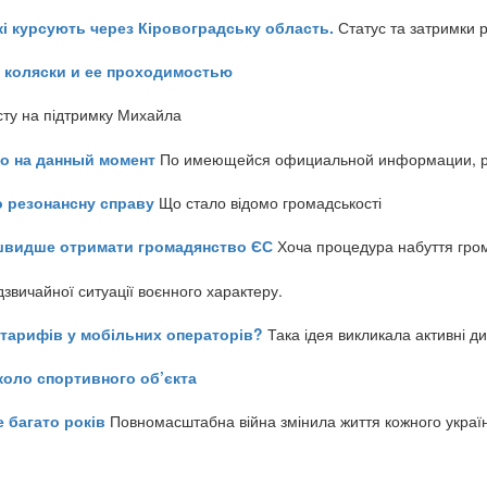
кі курсують через Кіровоградську область.
Статус та затримки 
 коляски и ее проходимостью
сту на підтримку Михайла
но на данный момент
По имеющейся официальной информации, реч
о резонансну справу
Що стало відомо громадськості
айшвидше отримати громадянство ЄС
Хоча процедура набуття гром
звичайної ситуації воєнного характеру.
ь тарифів у мобільних операторів?
Така ідея викликала активні д
коло спортивного об’єкта
е багато років
Повномасштабна війна змінила життя кожного украї