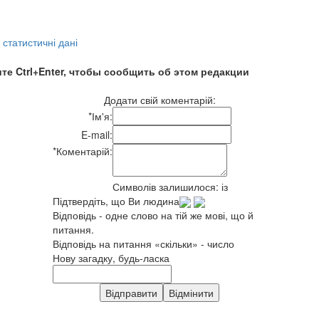
,
статистичні дані
те Ctrl+Enter, чтобы сообщить об этом редакции
Додати свій коментарій:
*
Ім'я:
E-mail:
*
Коментарій:
Символів залишилося:
із
Підтвердіть, що Ви людина
Відповідь - одне слово на тій же мові, що й
питання.
Відповідь на питання «скільки» - число
Нову загадку, будь-ласка