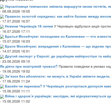
Укрзалізниця тимчасово змінила маршрути низки потягів, я
- 08.08.2026 18:05
Правило золотой середины: как найти баланс между весом
- 17.07.2026 16:57
Новини Чернівців 16 липня
У Чернівцях відбулася акція проте
- 16.07.2026 17:11
Братья Мосейчуки: похищение из Калиновки — что извест
- 15.07.2026 16:03
Брати Мосейчуки: викрадення з Калинівки — що відомо пр
- 14.07.2026 16:01
Другий паспорт у Європі: де українцям найпростіше та н
- 23.06.2026 09:10
Як діяти при повітряній тревозі?
Правила поведінки в умовах над
- 19.06.2026 19:02
Зв’язок без абонплати: чи можуть в Україні змінити модел
- 17.06.2026 11:24
Басейн чи парковка? У Чернівцях розгорілася дискусія нав
- 15.06.2026 11:11
Війна і здоров’я українців: наслідки, які відчуватимуться щ
- 15.06.2026 11:02