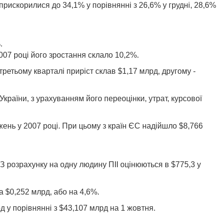
прискорилися до 34,1% у порівнянні з 26,6% у грудні, 28,6%
.
007 році його зростання склало 10,2%.
 у третьому кварталі приріст склав $1,17 млрд, другому -
України, з урахуванням його переоцінки, утрат, курсової
жень у 2007 році. При цьому з країн ЄС надійшло $8,766
. З розрахунку на одну людину ПІІ оцінюються в $775,3 у
а $0,252 млрд, або на 4,6%.
д у порівнянні з $43,107 млрд на 1 жовтня.