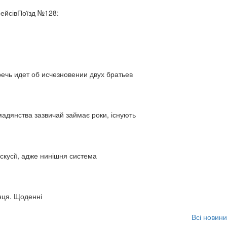
рейсівПоїзд №128:
ь идет об исчезновении двух братьев
адянства зазвичай займає роки, існують
искусії, адже нинішня система
нця. Щоденні
Всі новини