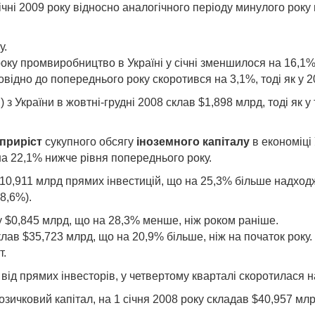
ічні 2009 року відносно аналогічного періоду минулого року 
у.
оку промвиробництво в Україні у січні зменшилося на 16,1%
відно до попереднього року скоротився на 3,1%, тоді як у 2
ІІ) з України в жовтні-грудні 2008 склав $1,898 млрд, тоді як
приріст
сукупного обсягу
іноземного капіталу
в економіці 
 на 22,1% нижче рівня попереднього року.
 $10,911 млрд прямих інвестицій, що на 25,3% більше надход
(8,6%).
у $0,845 млрд, що на 28,3% менше, ніж роком раніше.
склав $35,723 млрд, що на 20,9% більше, ніж на початок року
т.
від прямих інвесторів, у четвертому кварталі скоротилася н
зичковий капітал, на 1 січня 2008 року складав $40,957 млр