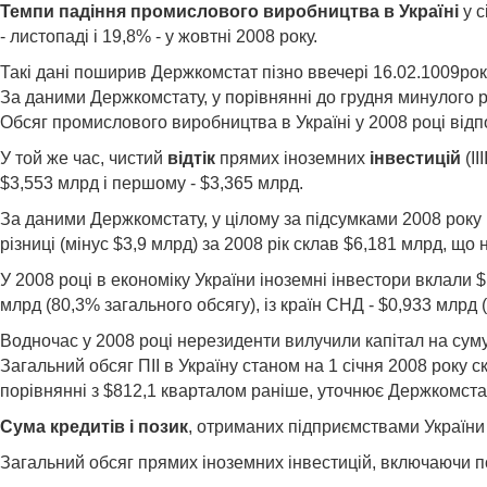
Темпи падіння промислового виробництва в Україні
у с
- листопаді і 19,8% - у жовтні 2008 року.
Такі дані поширив Держкомстат пізно ввечері 16.02.1009рок
За даними Держкомстату, у порівнянні до грудня минулого р
Обсяг промислового виробництва в Україні у 2008 році відпо
У той же час, чистий
відтік
прямих іноземних
інвестицій
(ІІ
$3,553 млрд і першому - $3,365 млрд.
За даними Держкомстату, у цілому за підсумками 2008 року
різниці (мінус $3,9 млрд) за 2008 рік склав $6,181 млрд, що
У 2008 році в економіку України іноземні інвестори вклали
млрд (80,3% загального обсягу), із країн СНД - $0,933 млрд 
Водночас у 2008 році нерезиденти вилучили капітал на сум
Загальний обсяг ПІІ в Україну станом на 1 січня 2008 року 
порівнянні з $812,1 кварталом раніше, уточнює Держкомста
Сума кредитів і позик
, отриманих підприємствами України 
Загальний обсяг прямих іноземних інвестицій, включаючи по