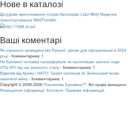
Нове в каталозі
Досудове врегулювання спорів
Автосервіс Liqui Moly
Медичне
транспортування MedTransfer
Ваші коментарі
Як отримати громадянство Румунії: умови для оформлення в 2024
році
- Комментариев: 1
На Буковині чоловіка оштрафували за організацію хресної ходи
УПЦ МП під час воєнного стану
- Комментариев: 1
Відмова від Криму і НАТО: Трамп натякнув як Зеленський може
закінчити війну
- Комментариев: 1
Copyright © 2008-2026
Платинова Буковина™.
Всі права захищено.
Розміщення інформації.
Контакти.
Правова інформація.