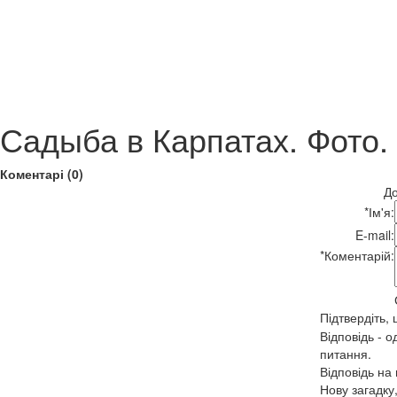
Садыба в Карпатах. Фото.
Коментарі (0)
До
*
Ім'я:
E-mail:
*
Коментарій:
Підтвердіть,
Відповідь - о
питання.
Відповідь на
Нову загадку