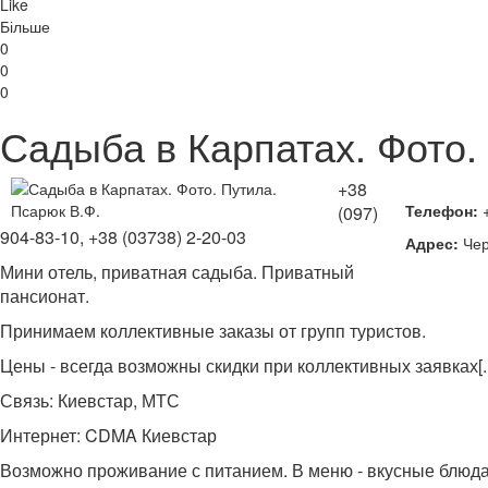
Like
Більше
0
0
0
Садыба в Карпатах. Фото.
+38
Телефон:
+
(097)
904-83-10, +38 (03738) 2-20-03
Адрес:
Чер
Мини отель, приватная садыба. Приватный
пансионат.
Принимаем коллективные заказы от групп туристов.
Цены - всегда возможны скидки при коллективных заявках[.
Связь: Киевстар, МТС
Интернет: CDMA Киевстар
Возможно проживание с питанием. В меню - вкусные блюда 